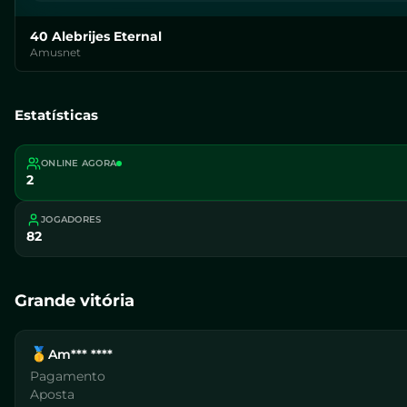
40 Alebrijes Eternal
Amusnet
40 Alebrijes Eternal
é um jogo de cassino online disponíve
Estatísticas
pode jogar agora mesmo e se divertir. Jogue com responsa
Como jogar 40 Alebrijes Eternal na Vera Bet
ONLINE AGORA
Para começar a jogar
40 Alebrijes Eternal
, basta ajustar o
2
Amusnet.
JOGADORES
Sobre o 40 Alebrijes Eternal
82
O
40 Alebrijes Eternal
é desenvolvido pela
Amusnet
e ope
cada rodada. Com RTP médio de
96.08%
, oferece uma boa 
Grande vitória
Por que jogar 40 Alebrijes Eternal na Vera Bet
Na
Vera Bet
, você joga com total segurança, suporte rápid
🥇
Am*** ****
Aposte com consciência!
Pagamento
Aposta
RTP