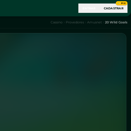
PIX
ENTRAR
CADASTRAR
Cassino
Provedores
Amusnet
20 Wild Goals