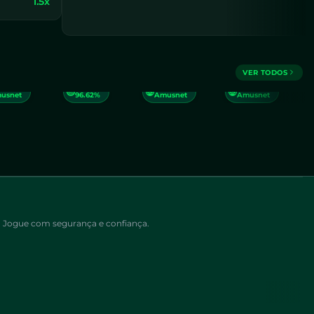
1.5
x
VER TODOS
vedor
RTP
Provedor
Provedor
usnet
96.62%
Amusnet
Amusnet
AR
JOGAR
JOGAR
JOGAR
os. Jogue com segurança e confiança.