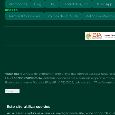
Promoções
Blog
FAQ
Central de Ajuda
Baixar App
REGRAS
Termos & Condições
Política de PLD-FTP
Política de Privaci
VERA BET
é um site de entretenimento online que oferece aos seus usuários um
CNPJ
55.933.850/0001-34
, entidade devidamente autorizada a operar a modalid
Fazenda, conforme Portaria SPA/MF n.º 322/2025, publicada em 17 de fevereiro d
Ver mais
Ao acessar, continuar a usar ou navegar neste site, você concorda que podemos
interfere na sua privacidade.
O uso desta plataforma é proibido para
beneficiários de Bolsa Família e Ben
Este site utiliza cookies
Ao acessar, continuar a usar ou navegar neste site, você concorda q