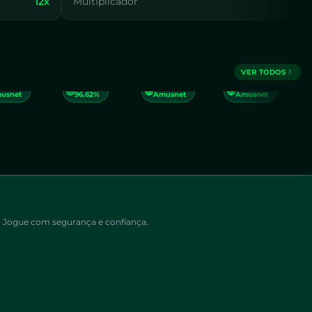
12
x
Multiplicador
VER TODOS
vedor
RTP
Provedor
Provedor
usnet
96.62%
Amusnet
Amusnet
AR
JOGAR
JOGAR
JOGAR
os. Jogue com segurança e confiança.