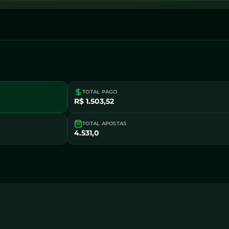
ra Bet
, desenvolvido pelo provedor
Amusnet
. Com uma taxa de 
ade!
TOTAL PAGO
da aposta e iniciar a rodada. O jogo é intuitivo e indicado tanto 
R$ 1.503,52
TOTAL APOSTAS
4.531,0
tecnologia RNG (Random Number Generator) certificada, garant
ntre risco e retorno.
o e depósitos via Pix. A plataforma é licenciada, reúne dezenas 