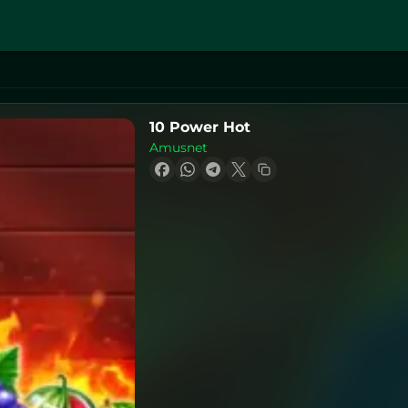
10 Power Hot
Amusnet