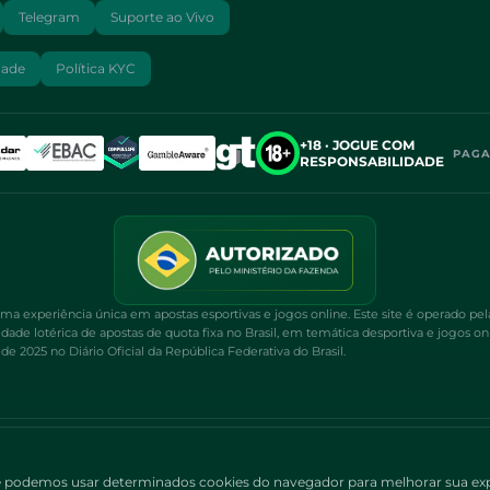
Telegram
Suporte ao Vivo
dade
Política KYC
+18 · JOGUE COM
PAG
RESPONSABILIDADE
a experiência única em apostas esportivas e jogos online. Este site é operado pe
ade lotérica de apostas de quota fixa no Brasil, em temática desportiva e jogos on
e 2025 no Diário Oficial da República Federativa do Brasil.
 usar determinados cookies do navegador para melhorar sua experiência ao usar nos
efício de Prestação Continuada (BPC).
CENTRAL DE JOGO RESPONSÁVEL
DENÚNCIAS
PRIVACIDADE
OUVIDORIA
ue podemos usar determinados cookies do navegador para melhorar sua expe