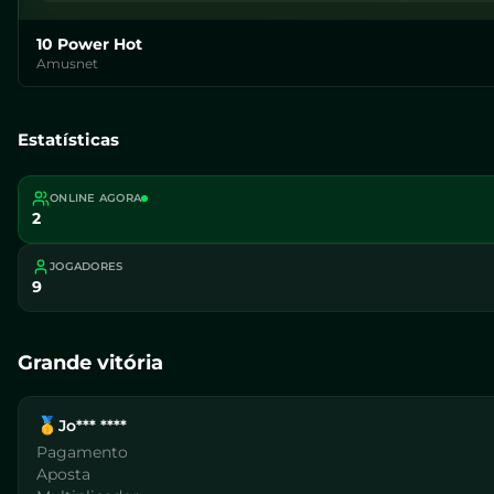
10 Power Hot
Amusnet
10 Power Hot
é um jogo de cassino online disponível na
Ve
Estatísticas
jogar agora mesmo e se divertir. Jogue com responsabilid
Como jogar 10 Power Hot na Vera Bet
ONLINE AGORA
Para começar a jogar
10 Power Hot
, basta ajustar o valor 
2
Amusnet.
JOGADORES
Sobre o 10 Power Hot
9
O
10 Power Hot
é desenvolvido pela
Amusnet
e opera com 
rodada. Com RTP médio de
97%
, oferece uma boa relação e
Grande vitória
Por que jogar 10 Power Hot na Vera Bet
Na
Vera Bet
, você joga com total segurança, suporte rápid
🥇
Jo*** ****
Aposte com consciência!
Pagamento
Aposta