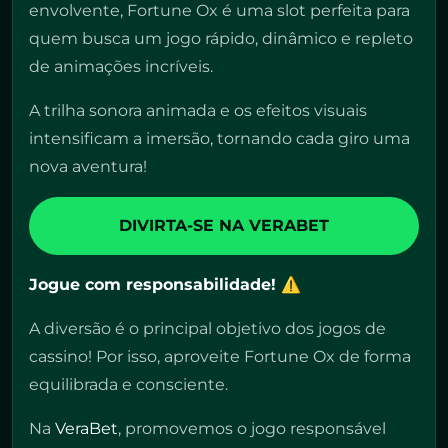
envolvente, Fortune Ox é uma slot perfeita para
quem busca um jogo rápido, dinâmico e repleto
de animações incríveis.
A trilha sonora animada e os efeitos visuais
intensificam a imersão, tornando cada giro uma
nova aventura!
DIVIRTA-SE NA VERABET
Jogue com responsabilidade! ⚠️
A diversão é o principal objetivo dos jogos de
cassino! Por isso, aproveite Fortune Ox de forma
equilibrada e consciente.
Na
VeraBet
, promovemos o jogo responsável