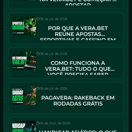
APOSTAR
08 de jul. de 2026
POR QUE A VERA.BET
REÚNE APOSTAS
ESPORTIVAS E CASSINO EM
UM SÓ LUGAR?
08 de jul. de 2026
COMO FUNCIONA A
VERA.BET: TUDO O QUE
VOCÊ PRECISA SABER
06 de jul. de 2026
PAGAVERA: RAKEBACK EM
RODADAS GRÁTIS
04 de mar. de 2026