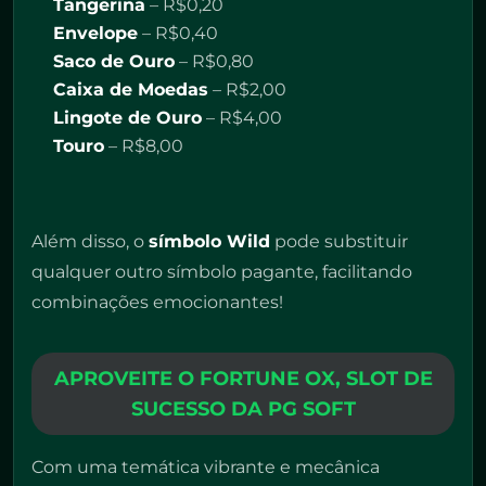
Tangerina
– R$0,20
Envelope
– R$0,40
Saco de Ouro
– R$0,80
Caixa de Moedas
– R$2,00
Lingote de Ouro
– R$4,00
Touro
– R$8,00
Além disso, o
símbolo Wild
pode substituir
qualquer outro símbolo pagante, facilitando
combinações emocionantes!
APROVEITE O FORTUNE OX, SLOT DE
SUCESSO DA PG SOFT
Com uma temática vibrante e mecânica