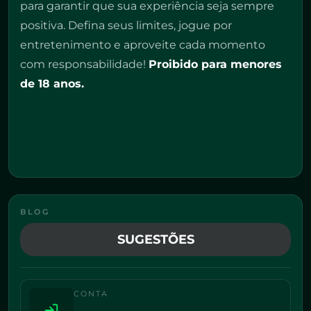
para garantir que sua experiência seja sempre
positiva. Defina seus limites, jogue por
entretenimento e aproveite cada momento
com responsabilidade!
Proibido para menores
de 18 anos.
BLOG
SUGESTÕES
CONTA