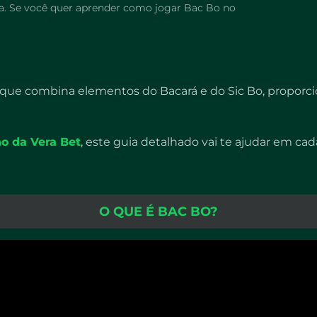
na. Se você quer aprender como jogar Bac Bo no
que combina elementos do Bacará e do Sic Bo, proporci
o da Vera Bet
, este guia detalhado vai te ajudar em cad
O QUE É BAC BO?