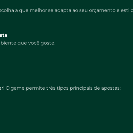
Escolha a que melhor se adapta ao seu orçamento e estilo
sta
;
mbiente que você goste.
ar
! O game permite três tipos principais de apostas: