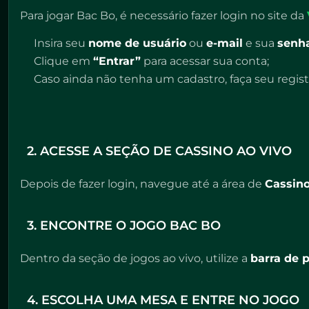
Para jogar Bac Bo, é necessário fazer login no site da
Insira seu
nome de usuário
ou
e-mail
e sua
senh
Clique em
“Entrar”
para acessar sua conta;
Caso ainda não tenha um cadastro, faça seu regis
2. ACESSE A SEÇÃO DE CASSINO AO VIVO
Depois de fazer login, navegue até a área de
Cassino
3. ENCONTRE O JOGO BAC BO
Dentro da seção de jogos ao vivo, utilize a
barra de 
4. ESCOLHA UMA MESA E ENTRE NO JOGO