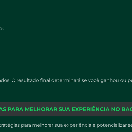
s;
çados. O resultado final determinará se você ganhou ou p
AS PARA MELHORAR SUA EXPERIÊNCIA NO BA
ratégias para melhorar sua experiência e potencializar 