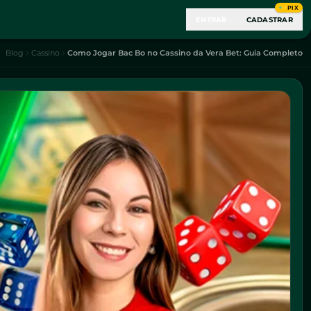
PIX
ENTRAR
CADASTRAR
Blog
Cassino
Como Jogar Bac Bo no Cassino da Vera Bet: Guia Completo