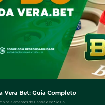
a Vera Bet: Guia Completo
mbina elementos do Bacará e do Sic Bo,