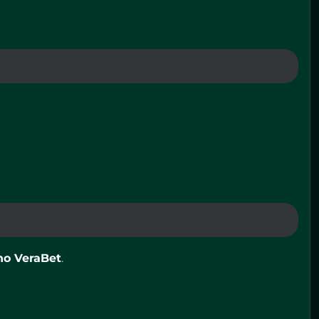
no VeraBet
.