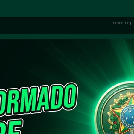
header.help_