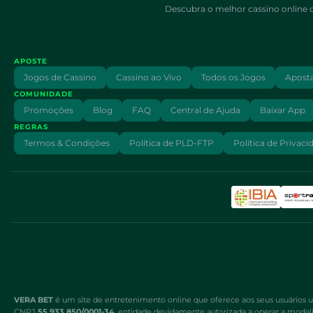
Descubra o melhor cassino online do
APOSTE
Jogos de Cassino
Cassino ao Vivo
Todos os Jogos
Aposta
COMUNIDADE
Promoções
Blog
FAQ
Central de Ajuda
Baixar App
REGRAS
Termos & Condições
Política de PLD-FTP
Política de Privaci
VERA BET
é um site de entretenimento online que oferece aos seus usuários um
CNPJ
55.933.850/0001-34
, entidade devidamente autorizada a operar a modalid