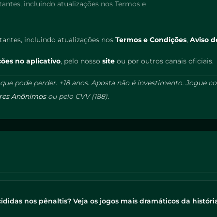
antes, incluindo atualizações nos Termos e
antes, incluindo atualizações nos
Termos e Condições
,
Aviso d
ções no aplicativo
, pelo nosso
site
ou por outros canais oficiais.
ue pode perder. +18 anos. Aposta não é investimento. Jogue com
res Anônimos
ou pelo CVV (188).
idas nos pênaltis? Veja os jogos mais dramáticos da históri