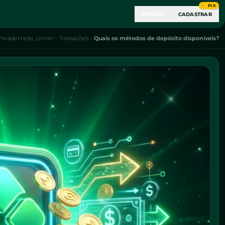
PIX
ENTRAR
CADASTRAR
header.help_center
Transações
Quais os métodos de depósito disponíveis?