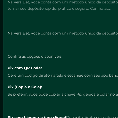
Na Vera Bet, você conta com um método único de depósito:
tornar seu depósito rápido, prático e seguro. Confira as…
Na Vera Bet, você conta com um método único de depósito
Confira as opções disponíveis:
Pix com QR Code:
Gere um código direto na tela e escaneie com seu app bancár
Pix (Copia e Cola):
Se preferir, você pode copiar a chave Pix gerada e colar no 
Pix com biometria (um clique)
Deposite direto pelo site, s