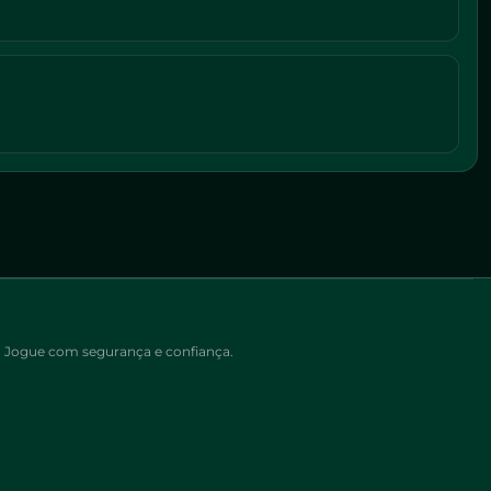
os. Jogue com segurança e confiança.