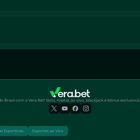
 Brasil com a Vera Bet! Slots, roletas ao vivo, blackjack e bônus exclusiv
s Esportivas
Esportes ao Vivo