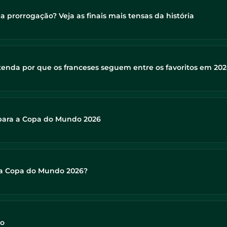
prorrogação? Veja as finais mais tensas da história
nda por que os franceses seguem entre os favoritos em 20
 para a Copa do Mundo 2026
r a Copa do Mundo 2026?
vo