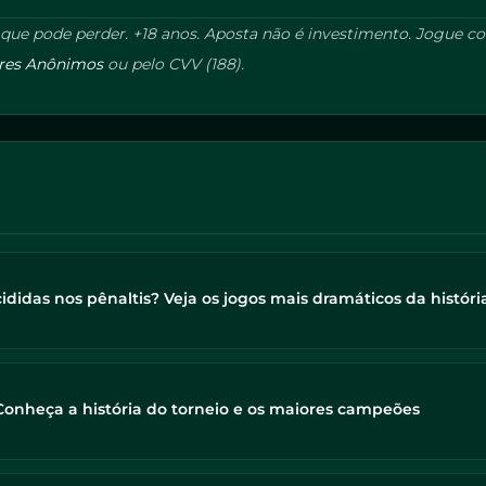
ue pode perder. +18 anos. Aposta não é investimento. Jogue com
res Anônimos
ou pelo CVV (188).
idas nos pênaltis? Veja os jogos mais dramáticos da históri
nheça a história do torneio e os maiores campeões