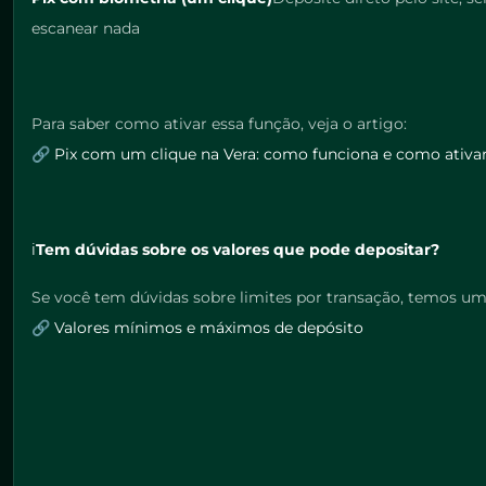
escanear nada
Para saber como ativar essa função, veja o artigo:
🔗
Pix com um clique na Vera: como funciona e como ativa
ℹ️
Tem dúvidas sobre os valores que pode depositar?
Se você tem dúvidas sobre limites por transação, temos um
🔗
Valores mínimos e máximos de depósito