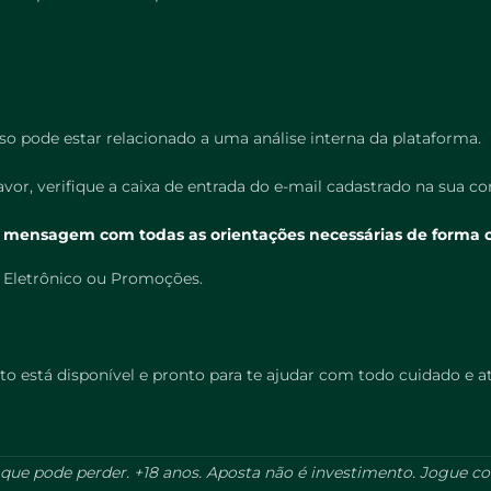
so pode estar relacionado a uma análise interna da plataforma.
vor, verifique a caixa de entrada do e-mail cadastrado na sua co
a mensagem com todas as orientações necessárias de forma c
o Eletrônico ou Promoções.
to está disponível e pronto para te ajudar com todo cuidado e 
ue pode perder. +18 anos. Aposta não é investimento. Jogue com