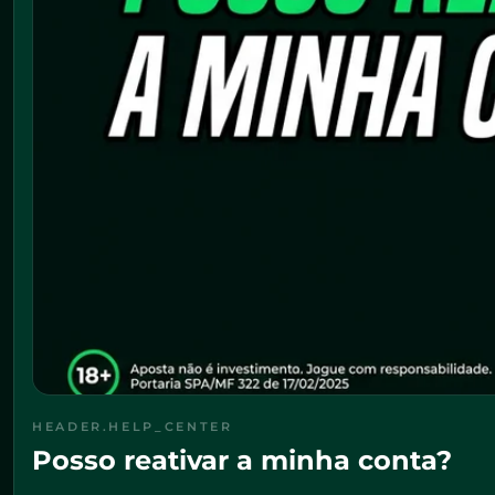
HEADER.HELP_CENTER
Posso reativar a minha conta?