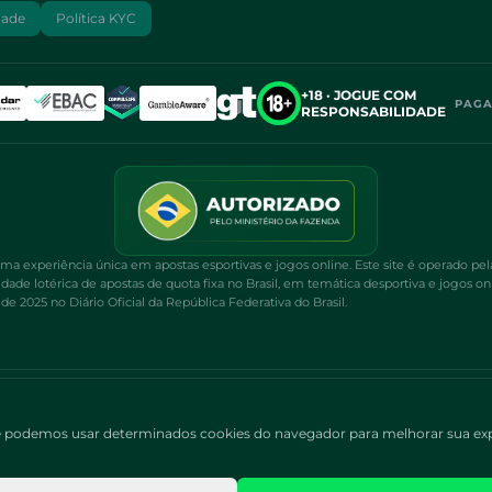
dade
Política KYC
+18 · JOGUE COM
PAG
RESPONSABILIDADE
a experiência única em apostas esportivas e jogos online. Este site é operado pe
ade lotérica de apostas de quota fixa no Brasil, em temática desportiva e jogos on
e 2025 no Diário Oficial da República Federativa do Brasil.
 usar determinados cookies do navegador para melhorar sua experiência ao usar nos
efício de Prestação Continuada (BPC).
CENTRAL DE JOGO RESPONSÁVEL
DENÚNCIAS
PRIVACIDADE
OUVIDORIA
ue podemos usar determinados cookies do navegador para melhorar sua expe
© 2026 Vera Bet. Todos os direitos reservados.
Feito com 💚 para brasileiros 🇧🇷
stério da Fazenda adverte: aposta não é investimento. Por isso, leia todas as informaç