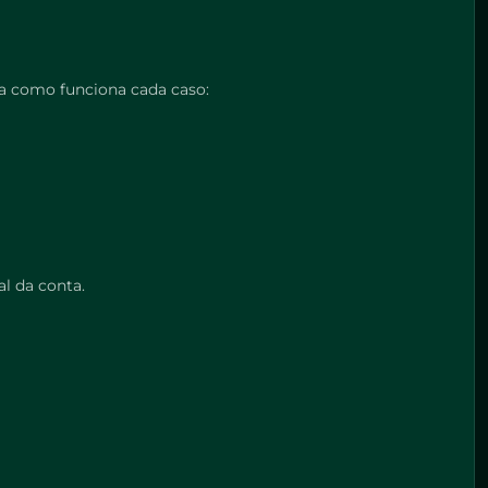
ja como funciona cada caso:ㅤㅤ
l da conta.