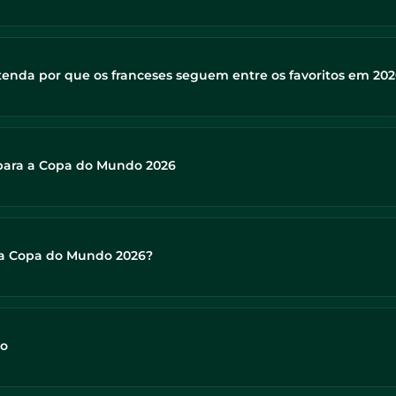
nda por que os franceses seguem entre os favoritos em 20
 para a Copa do Mundo 2026
r a Copa do Mundo 2026?
vo