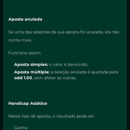
Aposta anulada
Se uma das seleções da sua aposta foi anulada, ela não
conta mais.
Funciona assim:
Aposta simples:
o valor é devolvido.
Aposta múltipla:
a seleção anulada é ajustada para
odd 1.00
, sem afetar as outras.
Handicap Asiático
Nesse tipo de aposta, o resultado pode ser:
Ganha