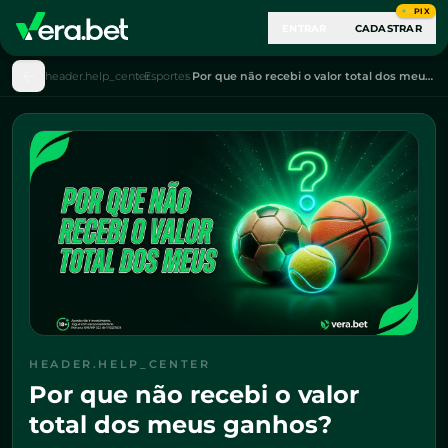
PIX
ENTRAR
CADASTRAR
header.help_center
Esportes
Por que não recebi o valor total dos meus ganhos?
HEADER.HELP_CENTER
Por que não recebi o valor
total dos meus ganhos?