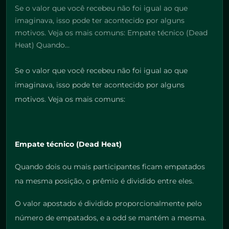
Se o valor que você recebeu não foi igual ao que
imaginava, isso pode ter acontecido por alguns
motivos. Veja os mais comuns: Empate técnico (Dead
Heat) Quando…
Se o valor que você recebeu não foi igual ao que
imaginava, isso pode ter acontecido por alguns
motivos. Veja os mais comuns:
Empate técnico (Dead Heat)
Quando dois ou mais participantes ficam empatados
na mesma posição, o prêmio é dividido entre eles.
O valor apostado é dividido proporcionalmente pelo
número de empatados, e a odd se mantém a mesma.