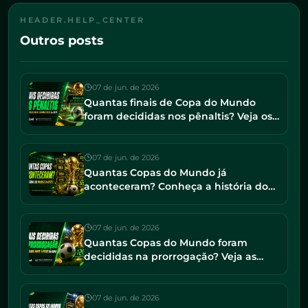
HEADER.HELP_CENTER
Outros posts
07 de jun. de 2026
Quantas finais de Copa do Mundo
foram decididas nos pênaltis? Veja os
jogos mais dramáticos da história
07 de jun. de 2026
Quantas Copas do Mundo já
aconteceram? Conheça a história do
torneio e os maiores campeões
07 de jun. de 2026
Quantas Copas do Mundo foram
decididas na prorrogação? Veja as
finais mais tensas da história
07 de jun. de 2026