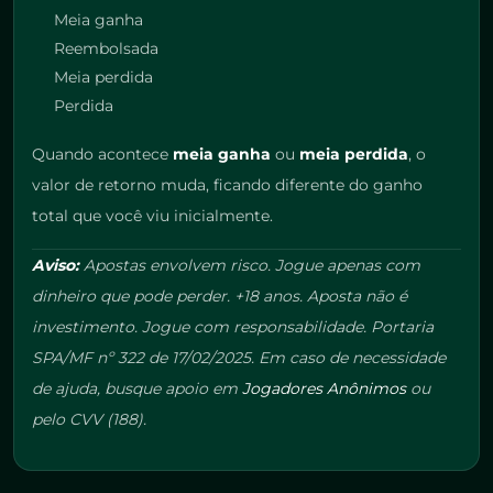
Meia ganha
Reembolsada
Meia perdida
Perdida
Quando acontece
meia ganha
ou
meia perdida
, o
valor de retorno muda, ficando diferente do ganho
total que você viu inicialmente.
Aviso:
Apostas envolvem risco. Jogue apenas com
dinheiro que pode perder. +18 anos. Aposta não é
investimento. Jogue com responsabilidade. Portaria
SPA/MF nº 322 de 17/02/2025. Em caso de necessidade
de ajuda, busque apoio em
Jogadores Anônimos
ou
pelo CVV (188).