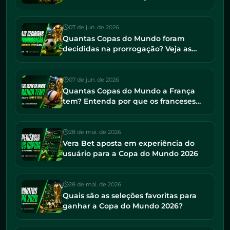
torneio e os maiores campeões
07 de jun. de 2026
Quantas Copas do Mundo foram
decididas na prorrogação? Veja as
finais mais tensas da história
07 de jun. de 2026
Quantas Copas do Mundo a França
tem? Entenda por que os franceses
seguem entre os favoritos em 2026
28 de mai. de 2026
Vera Bet aposta em experiência do
usuário para a Copa do Mundo 2026
28 de mai. de 2026
Quais são as seleções favoritas para
ganhar a Copa do Mundo 2026?