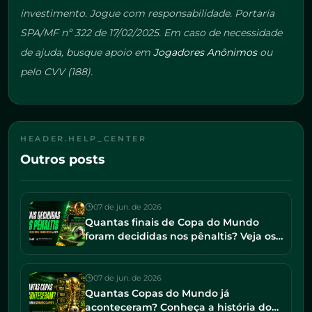
investimento. Jogue com responsabilidade. Portaria
SPA/MF nº 322 de 17/02/2025. Em caso de necessidade
de ajuda, busque apoio em
Jogadores Anônimos
ou
pelo CVV (188).
HEADER.HELP_CENTER
Outros posts
07 de jun. de 2026
Quantas finais de Copa do Mundo
foram decididas nos pênaltis? Veja os
jogos mais dramáticos da história
07 de jun. de 2026
Quantas Copas do Mundo já
aconteceram? Conheça a história do