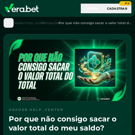
PIX
ENTRAR
CADASTRAR
header.help_center
Transações
Por que não consigo sacar o valor total do meu saldo?
HEADER.HELP_CENTER
Por que não consigo sacar o
valor total do meu saldo?