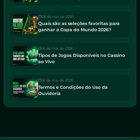
28 de mai. de 2026
Quais são as seleções favoritas para
ganhar a Copa do Mundo 2026?
16 de mai. de 2026
Tipos de Jogos Disponíveis no Cassino
ao Vivo
16 de mai. de 2026
Termos e Condições do Uso da
Ouvidoria