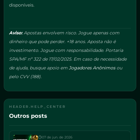
disponíveis.
Aviso:
Apostas envolvem risco. Jogue apenas com
dinheiro que pode perder. +18 anos. Aposta não é
investimento. Jogue com responsabilidade. Portaria
SPA/MF nº 322 de 17/02/2025. Em caso de necessidade
de ajuda, busque apoio em
Jogadores Anônimos
ou
pelo CVV (188).
HEADER.HELP_CENTER
Outros posts
07 de jun. de 2026