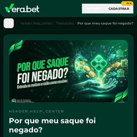
PIX
ENTRAR
CADASTRAR
header.help_center
Transações
Por que meu saque foi negado?
HEADER.HELP_CENTER
Por que meu saque foi
negado?