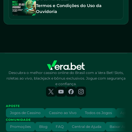
Termos e Condições do Uso da
Ouvidoria
Descubra o melhor cassino online do Brasil com a Vera Bet! Slots,
roletas ao vivo, blackjack e bônus exclusivos. Jogue com segurança
e confiança.
APOSTE
Jogos de Cassino
Cassino ao Vivo
Todos os Jogos
Aposta
COMUNIDADE
Promoções
Blog
FAQ
Central de Ajuda
Baixar App