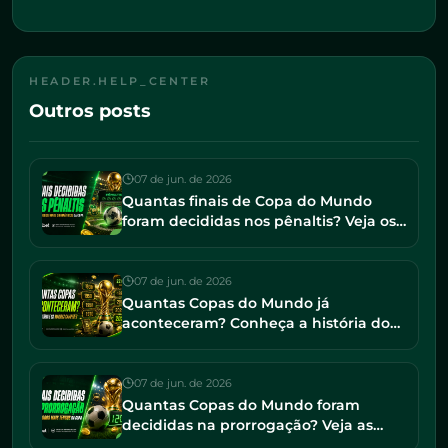
HEADER.HELP_CENTER
Outros posts
07 de jun. de 2026
Quantas finais de Copa do Mundo
foram decididas nos pênaltis? Veja os
jogos mais dramáticos da história
07 de jun. de 2026
Quantas Copas do Mundo já
aconteceram? Conheça a história do
torneio e os maiores campeões
07 de jun. de 2026
Quantas Copas do Mundo foram
decididas na prorrogação? Veja as
finais mais tensas da história