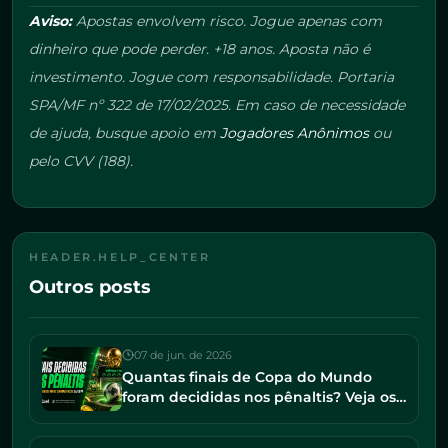
Aviso:
Apostas envolvem risco. Jogue apenas com
dinheiro que pode perder. +18 anos. Aposta não é
investimento. Jogue com responsabilidade. Portaria
SPA/MF nº 322 de 17/02/2025. Em caso de necessidade
de ajuda, busque apoio em
Jogadores Anônimos
ou
pelo CVV (188).
HEADER.HELP_CENTER
Outros posts
07 de jun. de 2026
Quantas finais de Copa do Mundo
foram decididas nos pênaltis? Veja os
jogos mais dramáticos da história