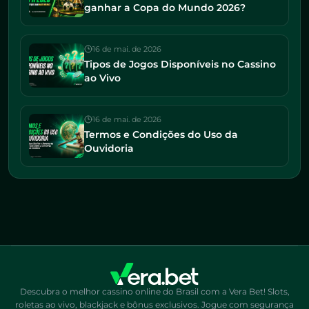
ganhar a Copa do Mundo 2026?
16 de mai. de 2026
Tipos de Jogos Disponíveis no Cassino
ao Vivo
16 de mai. de 2026
Termos e Condições do Uso da
Ouvidoria
Descubra o melhor cassino online do Brasil com a Vera Bet! Slots,
roletas ao vivo, blackjack e bônus exclusivos. Jogue com segurança