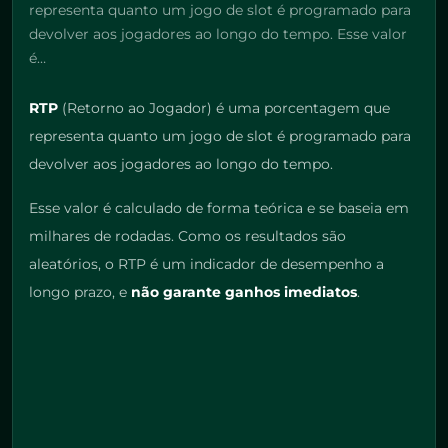
representa quanto um jogo de slot é programado para
devolver aos jogadores ao longo do tempo. Esse valor
é…
RTP
(Retorno ao Jogador) é uma porcentagem que
representa quanto um jogo de slot é programado para
devolver aos jogadores ao longo do tempo.
Esse valor é calculado de forma teórica e se baseia em
milhares de rodadas. Como os resultados são
aleatórios, o RTP é um indicador de desempenho a
longo prazo, e
não garante ganhos imediatos
.