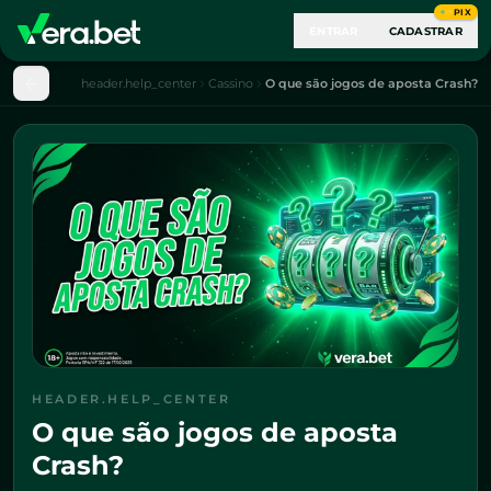
PIX
ENTRAR
CADASTRAR
header.help_center
Cassino
O que são jogos de aposta Crash?
HEADER.HELP_CENTER
O que são jogos de aposta
Crash?