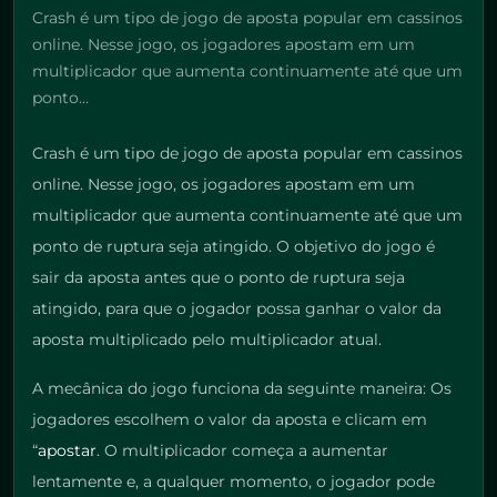
Crash é um tipo de jogo de aposta popular em cassinos
online. Nesse jogo, os jogadores apostam em um
multiplicador que aumenta continuamente até que um
ponto…
Crash é um tipo de jogo de aposta popular em cassinos
online. Nesse jogo, os jogadores apostam em um
multiplicador que aumenta continuamente até que um
ponto de ruptura seja atingido. O objetivo do jogo é
sair da aposta antes que o ponto de ruptura seja
atingido, para que o jogador possa ganhar o valor da
aposta multiplicado pelo multiplicador atual.
A mecânica do jogo funciona da seguinte maneira: Os
jogadores escolhem o valor da aposta e clicam em
“
apostar
. O multiplicador começa a aumentar
lentamente e, a qualquer momento, o jogador pode