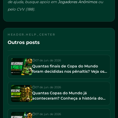
de ajuda, busque apoio em
Jogadores Anônimos
ou
pelo CVV (188).
HEADER.HELP_CENTER
Outros posts
07 de jun. de 2026
Quantas finais de Copa do Mundo
foram decididas nos pênaltis? Veja os
jogos mais dramáticos da história
07 de jun. de 2026
Quantas Copas do Mundo já
aconteceram? Conheça a história do
torneio e os maiores campeões
07 de jun. de 2026