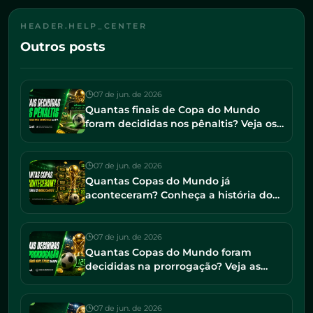
HEADER.HELP_CENTER
Outros posts
07 de jun. de 2026
Quantas finais de Copa do Mundo
foram decididas nos pênaltis? Veja os
jogos mais dramáticos da história
07 de jun. de 2026
Quantas Copas do Mundo já
aconteceram? Conheça a história do
torneio e os maiores campeões
07 de jun. de 2026
Quantas Copas do Mundo foram
decididas na prorrogação? Veja as
finais mais tensas da história
07 de jun. de 2026