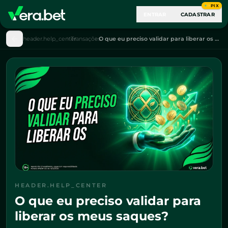
PIX
ENTRAR
CADASTRAR
header.help_center
Transações
O que eu preciso validar para liberar os meus saques?
HEADER.HELP_CENTER
O que eu preciso validar para
liberar os meus saques?