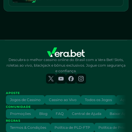
Descubra o melhor cassino online do Brasil com a Vera Bet! Slots,
roletas ao vivo, blackjack e bônus exclusivos. Jogue com segurança
e confiança.
APOSTE
Jogos de Cassino
Cassino ao Vivo
Todos os Jogos
Aposta
COMUNIDADE
Promoções
Blog
FAQ
Central de Ajuda
Baixar App
REGRAS
Termos & Condições
Política de PLD-FTP
Política de Privaci