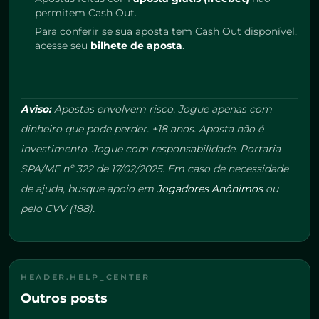
permitem Cash Out.
Para conferir se sua aposta tem Cash Out disponível,
acesse seu
bilhete de aposta
.
Aviso:
Apostas envolvem risco. Jogue apenas com
dinheiro que pode perder. +18 anos. Aposta não é
investimento. Jogue com responsabilidade. Portaria
SPA/MF nº 322 de 17/02/2025. Em caso de necessidade
de ajuda, busque apoio em
Jogadores Anônimos
ou
pelo CVV (188).
HEADER.HELP_CENTER
Outros posts