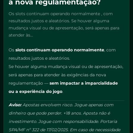
a nova regulamentação?
Os slots continuam operando normalmente , com
resultados justos e aleatórios. Se houver alguma
mudança visual ou de apresentação, será apenas para
atender às…
Os
slots continuam operando normalmente
, com
resultados justos e aleatórios.
Se houver alguma mudança visual ou de apresentação,
será apenas para atender às exigências da nova
regulamentação —
sem impactar a imparcialidade
ou a experiência do jogo
.
Aviso:
Apostas envolvem risco. Jogue apenas com
dinheiro que pode perder. +18 anos. Aposta não é
investimento. Jogue com responsabilidade. Portaria
SPA/MF nº 322 de 17/02/2025. Em caso de necessidade