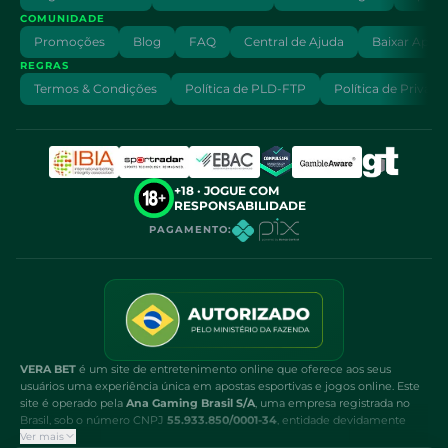
COMUNIDADE
Promoções
Blog
FAQ
Central de Ajuda
Baixar App
REGRAS
Termos & Condições
Política de PLD-FTP
Política de Privaci
+18 · JOGUE COM
RESPONSABILIDADE
PAGAMENTO
:
VERA BET
é um site de entretenimento online que oferece aos seus
usuários uma experiência única em apostas esportivas e jogos online. Este
site é operado pela
Ana Gaming Brasil S/A
, uma empresa registrada no
Brasil, sob o número CNPJ
55.933.850/0001-34
, entidade devidamente
Ver mais
autorizada a operar a modalidade lotérica de apostas de quota fixa no Brasil,