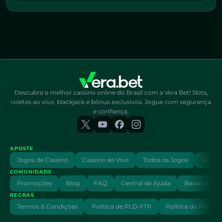
Descubra o melhor cassino online do Brasil com a Vera Bet! Slots,
roletas ao vivo, blackjack e bônus exclusivos. Jogue com segurança
e confiança.
APOSTE
Jogos de Cassino
Cassino ao Vivo
Todos os Jogos
Aposta
COMUNIDADE
Promoções
Blog
FAQ
Central de Ajuda
Baixar App
REGRAS
Termos & Condições
Política de PLD-FTP
Política de Privaci