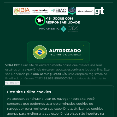
+18 · JOGUE COM
RESPONSABILIDADE
PAGAMENTO
:
VERA BET
é um site de entretenimento online que oferece aos seus
usuários uma experiência única em apostas esportivas e jogos online. Este
site é operado pela
Ana Gaming Brasil S/A
, uma empresa registrada no
Brasil, sob o número CNPJ
55.933.850/0001-34
, entidade devidamente
Ver mais
autorizada a operar a modalidade lotérica de apostas de quota fixa no Brasil,
em temática desportiva e jogos online, conjuntamente, pela Secretaria de
Este site utiliza cookies
Prêmios e Apostas do Ministério da Fazenda, conforme Portaria SPA/MF
n.º 322/2025, publicada em 17 de fevereiro de 2025 no Diário Oficial da
CENTRAL DE JOGO RESPONSÁVEL
DENÚNCIAS
PRIVACIDADE
OUVIDORIA
Ao acessar, continuar a usar ou navegar neste site, você
República Federativa do Brasil.
concorda que podemos usar determinados cookies do
© 2026 Vera Bet. Todos os direitos reservados.
navegador para melhorar sua experiência. Utilizamos cookies
Ao acessar, continuar a usar ou navegar neste site, você concorda que
Feito com 💚 para brasileiros 🇧🇷
apenas para melhorar a sua experiência e isso não interfere na
podemos usar determinados cookies do navegador para melhorar sua
18+. Jogue com responsabilidade! Ministério da Fazenda adverte: aposta não é