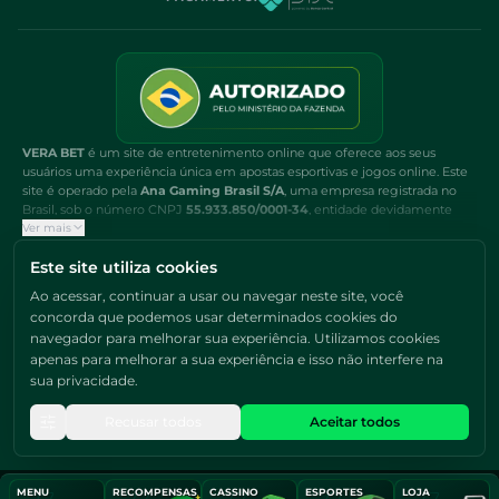
VERA BET
é um site de entretenimento online que oferece aos seus
usuários uma experiência única em apostas esportivas e jogos online. Este
site é operado pela
Ana Gaming Brasil S/A
, uma empresa registrada no
Brasil, sob o número CNPJ
55.933.850/0001-34
, entidade devidamente
Ver mais
autorizada a operar a modalidade lotérica de apostas de quota fixa no Brasil,
em temática desportiva e jogos online, conjuntamente, pela Secretaria de
Este site utiliza cookies
Prêmios e Apostas do Ministério da Fazenda, conforme Portaria SPA/MF
n.º 322/2025, publicada em 17 de fevereiro de 2025 no Diário Oficial da
CENTRAL DE JOGO RESPONSÁVEL
DENÚNCIAS
PRIVACIDADE
OUVIDORIA
Ao acessar, continuar a usar ou navegar neste site, você
República Federativa do Brasil.
concorda que podemos usar determinados cookies do
© 2026 Vera Bet. Todos os direitos reservados.
navegador para melhorar sua experiência. Utilizamos cookies
Ao acessar, continuar a usar ou navegar neste site, você concorda que
Feito com 💚 para brasileiros 🇧🇷
apenas para melhorar a sua experiência e isso não interfere na
podemos usar determinados cookies do navegador para melhorar sua
18+. Jogue com responsabilidade! Ministério da Fazenda adverte: aposta não é
sua privacidade.
experiência ao usar nosso site. Utilizamos cookies apenas para melhorar a
investimento. Por isso, leia todas as informações disponíveis na nossa seção de
sua experiência e isso não interfere na sua privacidade.
Jogo Responsável. Importante: o uso de recursos do Bolsa Família, BPC e de
Recusar todos
Aceitar todos
outros programas de assistência social é estritamente proibido para atividades
O uso desta plataforma é proibido para
beneficiários de Bolsa Família e
relacionadas a apostas de quota fixa.
Benefício de Prestação Continuada (BPC).
MENU
RECOMPENSAS
CASSINO
ESPORTES
LOJA