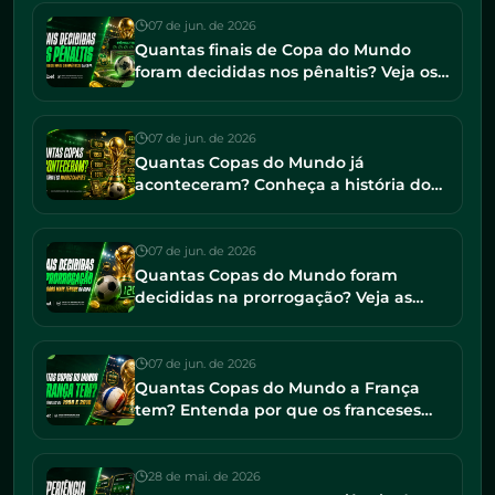
07 de jun. de 2026
Quantas finais de Copa do Mundo
foram decididas nos pênaltis? Veja os
jogos mais dramáticos da história
07 de jun. de 2026
Quantas Copas do Mundo já
aconteceram? Conheça a história do
torneio e os maiores campeões
07 de jun. de 2026
Quantas Copas do Mundo foram
decididas na prorrogação? Veja as
finais mais tensas da história
07 de jun. de 2026
Quantas Copas do Mundo a França
tem? Entenda por que os franceses
seguem entre os favoritos em 2026
28 de mai. de 2026