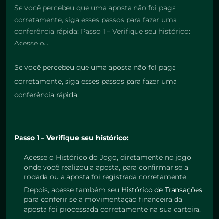
Se você percebeu que uma aposta não foi paga
corretamente, siga esses passos para fazer uma
conferência rápida: Passo 1 – Verifique seu histórico:
Acesse o…
Se você percebeu que uma aposta não foi paga
corretamente, siga esses passos para fazer uma
conferência rápida:
Passo 1 – Verifique seu histórico:
Acesse o Histórico do Jogo, diretamente no jogo
onde você realizou a aposta, para confirmar se a
rodada ou a aposta foi registrada corretamente.
Depois, acesse também seu
Histórico de Transações
para conferir se a movimentação financeira da
aposta foi processada corretamente na sua carteira.