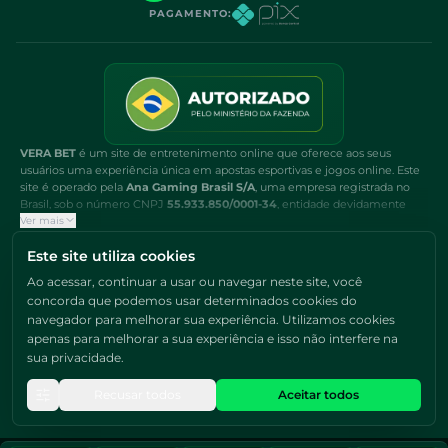
PAGAMENTO
:
VERA BET
é um site de entretenimento online que oferece aos seus
usuários uma experiência única em apostas esportivas e jogos online. Este
site é operado pela
Ana Gaming Brasil S/A
, uma empresa registrada no
Brasil, sob o número CNPJ
55.933.850/0001-34
, entidade devidamente
Ver mais
autorizada a operar a modalidade lotérica de apostas de quota fixa no Brasil,
em temática desportiva e jogos online, conjuntamente, pela Secretaria de
Este site utiliza cookies
Prêmios e Apostas do Ministério da Fazenda, conforme Portaria SPA/MF
n.º 322/2025, publicada em 17 de fevereiro de 2025 no Diário Oficial da
CENTRAL DE JOGO RESPONSÁVEL
DENÚNCIAS
PRIVACIDADE
OUVIDORIA
Ao acessar, continuar a usar ou navegar neste site, você
República Federativa do Brasil.
concorda que podemos usar determinados cookies do
© 2026 Vera Bet. Todos os direitos reservados.
navegador para melhorar sua experiência. Utilizamos cookies
Ao acessar, continuar a usar ou navegar neste site, você concorda que
Feito com 💚 para brasileiros 🇧🇷
apenas para melhorar a sua experiência e isso não interfere na
podemos usar determinados cookies do navegador para melhorar sua
18+. Jogue com responsabilidade! Ministério da Fazenda adverte: aposta não é
sua privacidade.
experiência ao usar nosso site. Utilizamos cookies apenas para melhorar a
investimento. Por isso, leia todas as informações disponíveis na nossa seção de
sua experiência e isso não interfere na sua privacidade.
Jogo Responsável. Importante: o uso de recursos do Bolsa Família, BPC e de
Recusar todos
Aceitar todos
outros programas de assistência social é estritamente proibido para atividades
O uso desta plataforma é proibido para
beneficiários de Bolsa Família e
relacionadas a apostas de quota fixa.
Benefício de Prestação Continuada (BPC).