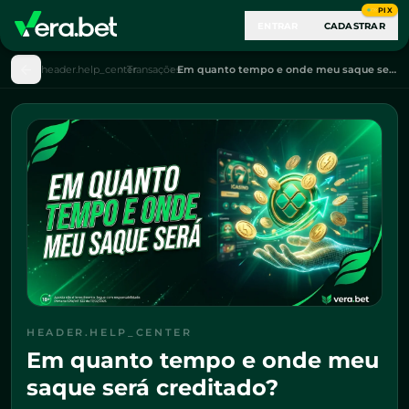
PIX
ENTRAR
CADASTRAR
header.help_center
Transações
Em quanto tempo e onde meu saque será creditado?
HEADER.HELP_CENTER
Em quanto tempo e onde meu
saque será creditado?