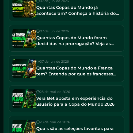
07 de jun. de 2026
Quantas Copas do Mundo já
aconteceram? Conheça a história do
torneio e os maiores campeões
07 de jun. de 2026
Quantas Copas do Mundo foram
decididas na prorrogação? Veja as
finais mais tensas da história
07 de jun. de 2026
Quantas Copas do Mundo a França
tem? Entenda por que os franceses
seguem entre os favoritos em 2026
28 de mai. de 2026
Vera Bet aposta em experiência do
usuário para a Copa do Mundo 2026
28 de mai. de 2026
Quais são as seleções favoritas para