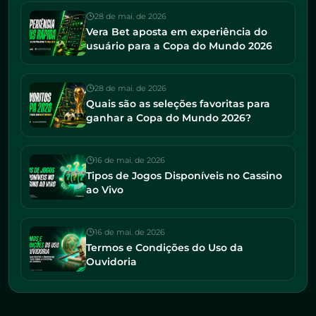
28 de mai. de 2026
Vera Bet aposta em experiência do
usuário para a Copa do Mundo 2026
28 de mai. de 2026
Quais são as seleções favoritas para
ganhar a Copa do Mundo 2026?
16 de mai. de 2026
Tipos de Jogos Disponíveis no Cassino
ao Vivo
16 de mai. de 2026
Termos e Condições do Uso da
Ouvidoria