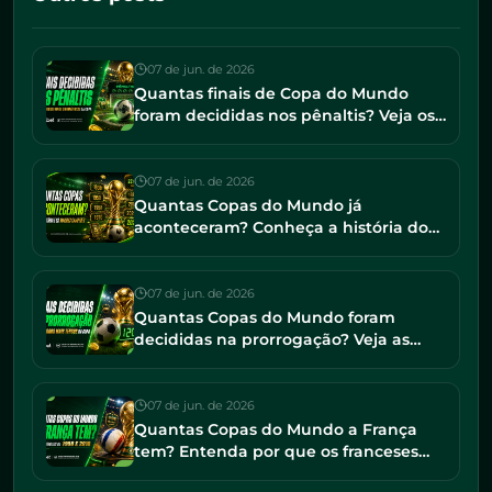
07 de jun. de 2026
Quantas finais de Copa do Mundo
foram decididas nos pênaltis? Veja os
jogos mais dramáticos da história
07 de jun. de 2026
Quantas Copas do Mundo já
aconteceram? Conheça a história do
torneio e os maiores campeões
07 de jun. de 2026
Quantas Copas do Mundo foram
decididas na prorrogação? Veja as
finais mais tensas da história
07 de jun. de 2026
Quantas Copas do Mundo a França
tem? Entenda por que os franceses
seguem entre os favoritos em 2026