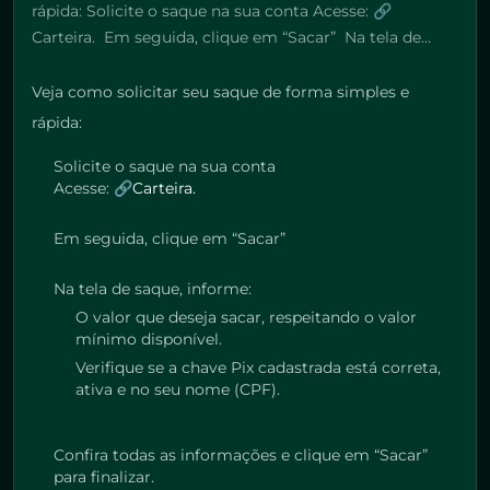
rápida: Solicite o saque na sua conta Acesse: 🔗
Carteira. ㅤㅤ Em seguida, clique em “Sacar” ㅤㅤ Na tela de…
Veja como solicitar seu saque de forma simples e
rápida:
Solicite o saque na sua conta
Acesse: 🔗
Carteira.
Em seguida, clique em “Sacar”
Na tela de saque, informe:
O valor que deseja sacar, respeitando o valor
mínimo disponível.
Verifique se a chave Pix cadastrada está correta,
ativa e no seu nome (CPF).
Confira todas as informações e clique em “Sacar”
para finalizar.