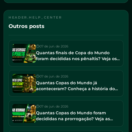
HEADER.HELP_CENTER
Outros posts
07 de jun. de 2026
Quantas finais de Copa do Mundo
foram decididas nos pênaltis? Veja os
jogos mais dramáticos da história
07 de jun. de 2026
Quantas Copas do Mundo já
aconteceram? Conheça a história do
torneio e os maiores campeões
07 de jun. de 2026
Quantas Copas do Mundo foram
decididas na prorrogação? Veja as
finais mais tensas da história