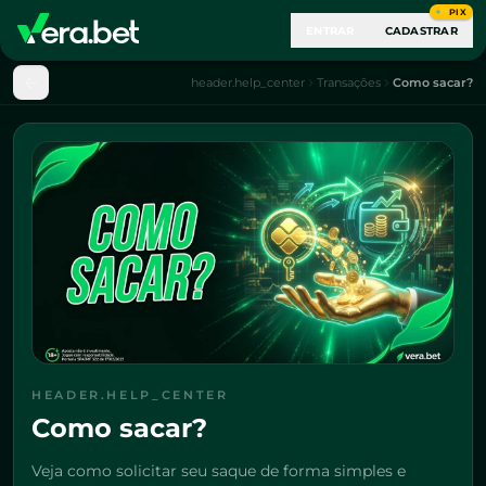
PIX
ENTRAR
CADASTRAR
header.help_center
Transações
Como sacar?
HEADER.HELP_CENTER
Como sacar?
Veja como solicitar seu saque de forma simples e