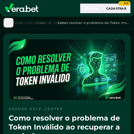
PIX
ENTRAR
CADASTRAR
header.help_center
Dados do Jogador
Como resolver o problema de Token Inválido ao recuperar a senha?
HEADER.HELP_CENTER
Como resolver o problema de
Token Inválido ao recuperar a