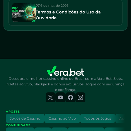
16 de mai. de 2026
Termos e Condições do Uso da
Ouvidoria
Descubra o melhor cassino online do Brasil com a Vera Bet! Slots,
roletas ao vivo, blackjack e bônus exclusivos. Jogue com segurança
e confiança.
APOSTE
Jogos de Cassino
Cassino ao Vivo
Todos os Jogos
Aposta
COMUNIDADE