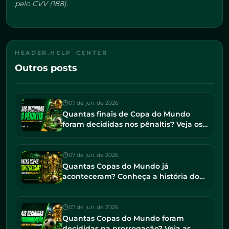
pelo CVV (188).
HEADER.HELP_CENTER
Outros posts
07 de jun. de 2026
Quantas finais de Copa do Mundo
foram decididas nos pênaltis? Veja os
jogos mais dramáticos da história
07 de jun. de 2026
Quantas Copas do Mundo já
aconteceram? Conheça a história do
torneio e os maiores campeões
07 de jun. de 2026
Quantas Copas do Mundo foram
decididas na prorrogação? Veja as