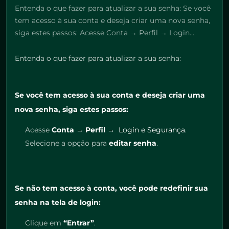
Entenda o que fazer para atualizar a sua senha: Se você
tem acesso à sua conta e deseja criar uma nova senha,
siga estes passos: Acesse Conta → Perfil → Login…
Entenda o que fazer para atualizar a sua senha:
Se você tem acesso à sua conta e deseja criar uma
nova senha, siga estes passos:
Acesse
Conta → Perfil →
Login e Segurança
.
Selecione a opção para
editar senha
.
Se não tem acesso à conta, você pode redefinir sua
senha na tela de login:
Clique em
“Entrar”
.