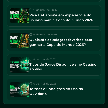
seguem entre os favoritos em 2026
28 de mai. de 2026
Vera Bet aposta em experiência do
usuário para a Copa do Mundo 2026
28 de mai. de 2026
Quais são as seleções favoritas para
ganhar a Copa do Mundo 2026?
16 de mai. de 2026
Tipos de Jogos Disponíveis no Cassino
ao Vivo
16 de mai. de 2026
Termos e Condições do Uso da
Ouvidoria