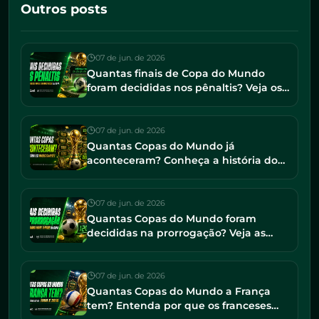
Outros posts
07 de jun. de 2026
Quantas finais de Copa do Mundo
foram decididas nos pênaltis? Veja os
jogos mais dramáticos da história
07 de jun. de 2026
Quantas Copas do Mundo já
aconteceram? Conheça a história do
torneio e os maiores campeões
07 de jun. de 2026
Quantas Copas do Mundo foram
decididas na prorrogação? Veja as
finais mais tensas da história
07 de jun. de 2026
Quantas Copas do Mundo a França
tem? Entenda por que os franceses