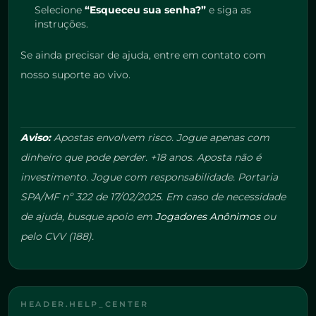
Selecione
“Esqueceu sua senha?”
e siga as
instruções.ㅤ
Se ainda precisar de ajuda, entre em contato com
nosso suporte ao vivo.
Aviso:
Apostas envolvem risco. Jogue apenas com
dinheiro que pode perder. +18 anos. Aposta não é
investimento. Jogue com responsabilidade. Portaria
SPA/MF nº 322 de 17/02/2025. Em caso de necessidade
de ajuda, busque apoio em
Jogadores Anônimos
ou
pelo CVV (188).
HEADER.HELP_CENTER