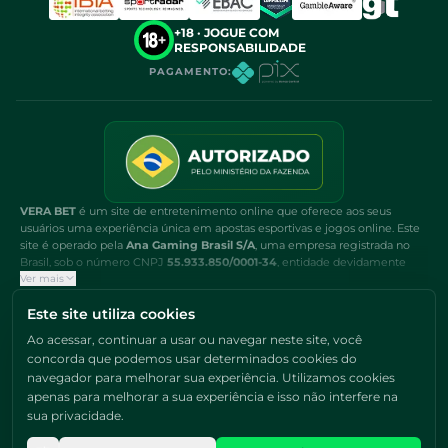
+18 · JOGUE COM
RESPONSABILIDADE
PAGAMENTO
:
VERA BET
é um site de entretenimento online que oferece aos seus
usuários uma experiência única em apostas esportivas e jogos online. Este
site é operado pela
Ana Gaming Brasil S/A
, uma empresa registrada no
Brasil, sob o número CNPJ
55.933.850/0001-34
, entidade devidamente
Ver mais
autorizada a operar a modalidade lotérica de apostas de quota fixa no Brasil,
em temática desportiva e jogos online, conjuntamente, pela Secretaria de
Este site utiliza cookies
Prêmios e Apostas do Ministério da Fazenda, conforme Portaria SPA/MF
n.º 322/2025, publicada em 17 de fevereiro de 2025 no Diário Oficial da
CENTRAL DE JOGO RESPONSÁVEL
DENÚNCIAS
PRIVACIDADE
OUVIDORIA
Ao acessar, continuar a usar ou navegar neste site, você
República Federativa do Brasil.
concorda que podemos usar determinados cookies do
© 2026 Vera Bet. Todos os direitos reservados.
navegador para melhorar sua experiência. Utilizamos cookies
Ao acessar, continuar a usar ou navegar neste site, você concorda que
Feito com 💚 para brasileiros 🇧🇷
apenas para melhorar a sua experiência e isso não interfere na
podemos usar determinados cookies do navegador para melhorar sua
18+. Jogue com responsabilidade! Ministério da Fazenda adverte: aposta não é
sua privacidade.
experiência ao usar nosso site. Utilizamos cookies apenas para melhorar a
investimento. Por isso, leia todas as informações disponíveis na nossa seção de
sua experiência e isso não interfere na sua privacidade.
Jogo Responsável. Importante: o uso de recursos do Bolsa Família, BPC e de