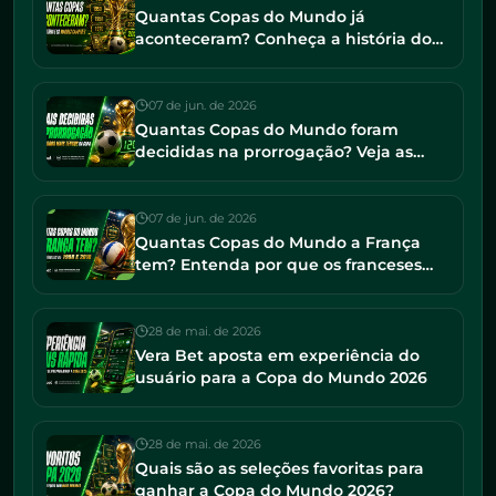
Quantas Copas do Mundo já
aconteceram? Conheça a história do
torneio e os maiores campeões
07 de jun. de 2026
Quantas Copas do Mundo foram
decididas na prorrogação? Veja as
finais mais tensas da história
07 de jun. de 2026
Quantas Copas do Mundo a França
tem? Entenda por que os franceses
seguem entre os favoritos em 2026
28 de mai. de 2026
Vera Bet aposta em experiência do
usuário para a Copa do Mundo 2026
28 de mai. de 2026
Quais são as seleções favoritas para
ganhar a Copa do Mundo 2026?