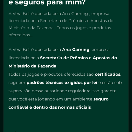
e seguros para mim?
A Vera Bet é operada pela Ana Gaming , empresa
licenciada pela Secretaria de Prêmios e Apostas do
Ministério da Fazenda . Todos os jogos e produtos
oferecidos…
A Vera Bet é operada pela
Ana Gaming
, empresa
licenciada pela
Secretaria de Prêmios e Apostas do
Ministério da Fazenda
.
Todos os jogos e produtos oferecidos são
certificados
,
seguem
padrões técnicos exigidos por lei
e estão sob
supervisão dessa autoridade reguladora.Isso garante
que você está jogando em um ambiente
seguro,
confiável e dentro das normas oficiais
.