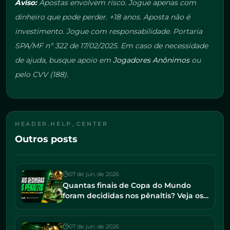
Aviso:
Apostas envolvem risco. Jogue apenas com
dinheiro que pode perder. +18 anos. Aposta não é
investimento. Jogue com responsabilidade. Portaria
SPA/MF nº 322 de 17/02/2025. Em caso de necessidade
de ajuda, busque apoio em
Jogadores Anônimos
ou
pelo CVV (188).
HEADER.HELP_CENTER
Outros posts
07 de jun. de 2026
Quantas finais de Copa do Mundo
foram decididas nos pênaltis? Veja os
jogos mais dramáticos da história
07 de jun. de 2026