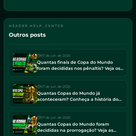
HEADER.HELP_CENTER
Outros posts
07 de jun. de 2026
Quantas finais de Copa do Mundo
foram decididas nos pênaltis? Veja os
jogos mais dramáticos da história
07 de jun. de 2026
Quantas Copas do Mundo já
aconteceram? Conheça a história do
torneio e os maiores campeões
07 de jun. de 2026
Quantas Copas do Mundo foram
decididas na prorrogação? Veja as