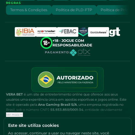
REGRAS
Termos & Condições
Política de PLD-FTP
Política de Privaci
+18 · JOGUE COM
RESPONSABILIDADE
PAGAMENTO
:
VERA BET
é um site de entretenimento online que oferece aos seus
usuários uma experiência única em apostas esportivas e jogos online. Este
site é operado pela
Ana Gaming Brasil S/A
, uma empresa registrada no
Brasil, sob o número CNPJ
55.933.850/0001-34
, entidade devidamente
Ver mais
autorizada a operar a modalidade lotérica de apostas de quota fixa no Brasil,
em temática desportiva e jogos online, conjuntamente, pela Secretaria de
Este site utiliza cookies
Prêmios e Apostas do Ministério da Fazenda, conforme Portaria SPA/MF
n.º 322/2025, publicada em 17 de fevereiro de 2025 no Diário Oficial da
CENTRAL DE JOGO RESPONSÁVEL
DENÚNCIAS
PRIVACIDADE
OUVIDORIA
Ao acessar, continuar a usar ou navegar neste site, você