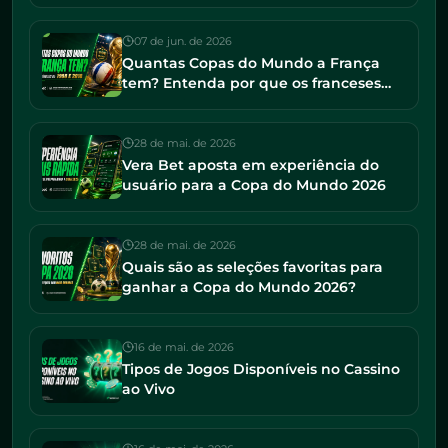
finais mais tensas da história
07 de jun. de 2026
Quantas Copas do Mundo a França
tem? Entenda por que os franceses
seguem entre os favoritos em 2026
28 de mai. de 2026
Vera Bet aposta em experiência do
usuário para a Copa do Mundo 2026
28 de mai. de 2026
Quais são as seleções favoritas para
ganhar a Copa do Mundo 2026?
16 de mai. de 2026
Tipos de Jogos Disponíveis no Cassino
ao Vivo