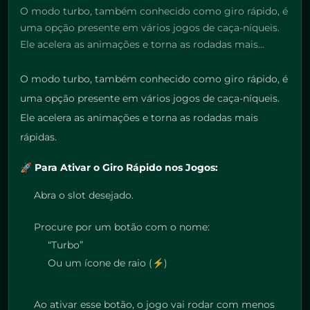
O modo turbo, também conhecido como giro rápido, é
uma opção presente em vários jogos de caça-níqueis.
Ele acelera as animações e torna as rodadas mais…
O modo turbo, também conhecido como giro rápido, é
uma opção presente em vários jogos de caça-níqueis.
Ele acelera as animações e torna as rodadas mais
rápidas.
🚀
Para Ativar o Giro Rápido nos Jogos:
Abra o slot desejado.
Procure por um botão com o nome:
“Turbo”
Ou um ícone de raio (⚡)
Ao ativar esse botão, o jogo vai rodar com menos