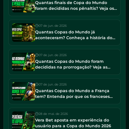
Quantas finais de Copa do Mundo
foram decididas nos pênaltis? Veja os
jogos mais dramáticos da história
07 de jun. de 2026
Quantas Copas do Mundo já
aconteceram? Conheça a história do
torneio e os maiores campeões
07 de jun. de 2026
Quantas Copas do Mundo foram
decididas na prorrogação? Veja as
finais mais tensas da história
07 de jun. de 2026
Quantas Copas do Mundo a França
tem? Entenda por que os franceses
seguem entre os favoritos em 2026
28 de mai. de 2026
Vera Bet aposta em experiência do
usuário para a Copa do Mundo 2026