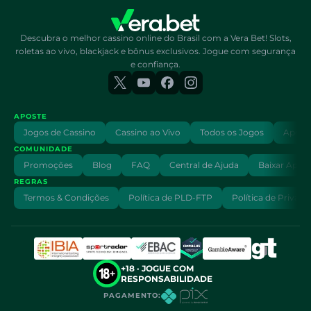
Descubra o melhor cassino online do Brasil com a Vera Bet! Slots,
roletas ao vivo, blackjack e bônus exclusivos. Jogue com segurança
e confiança.
APOSTE
Jogos de Cassino
Cassino ao Vivo
Todos os Jogos
Aposta
COMUNIDADE
Promoções
Blog
FAQ
Central de Ajuda
Baixar App
REGRAS
Termos & Condições
Política de PLD-FTP
Política de Privaci
+18 · JOGUE COM
RESPONSABILIDADE
PAGAMENTO
: