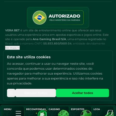
VERA BET
é um site de entretenimento online que oferece aos seus
usuários uma experiência única em apostas esportivas e jogos online. Este
site é operado pela
Ana Gaming Brasil S/A
, uma empresa registrada no
Brasil, sob o número CNPJ
55.933.850/0001-34
, entidade devidamente
Ver mais
autorizada a operar a modalidade lotérica de apostas de quota fixa no Brasil,
em temática desportiva e jogos online, conjuntamente, pela Secretaria de
Este site utiliza cookies
Prêmios e Apostas do Ministério da Fazenda, conforme Portaria SPA/MF
n.º 322/2025, publicada em 17 de fevereiro de 2025 no Diário Oficial da
CENTRAL DE JOGO RESPONSÁVEL
DENÚNCIAS
PRIVACIDADE
OUVIDORIA
Ao acessar, continuar a usar ou navegar neste site, você
República Federativa do Brasil.
concorda que podemos usar determinados cookies do
© 2026 Vera Bet. Todos os direitos reservados.
navegador para melhorar sua experiência. Utilizamos cookies
Ao acessar, continuar a usar ou navegar neste site, você concorda que
Feito com 💚 para brasileiros 🇧🇷
apenas para melhorar a sua experiência e isso não interfere na
podemos usar determinados cookies do navegador para melhorar sua
18+. Jogue com responsabilidade! Ministério da Fazenda adverte: aposta não é
sua privacidade.
experiência ao usar nosso site. Utilizamos cookies apenas para melhorar a
investimento. Por isso, leia todas as informações disponíveis na nossa seção de
sua experiência e isso não interfere na sua privacidade.
Jogo Responsável. Importante: o uso de recursos do Bolsa Família, BPC e de
Recusar todos
Aceitar todos
outros programas de assistência social é estritamente proibido para atividades
O uso desta plataforma é proibido para
beneficiários de Bolsa Família e
relacionadas a apostas de quota fixa.
Benefício de Prestação Continuada (BPC).
MENU
RECOMPENSAS
CASSINO
ESPORTES
LOJA