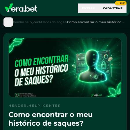
PIX
ENTRAR
CADASTRAR
header.help_center
Dados do Jogador
Como encontrar o meu histórico de saques?
HEADER.HELP_CENTER
Como encontrar o meu
histórico de saques?