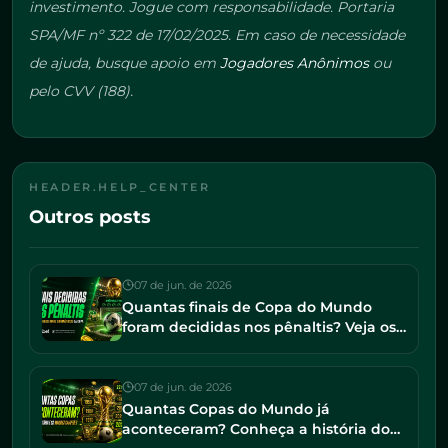
investimento. Jogue com responsabilidade. Portaria
SPA/MF nº 322 de 17/02/2025. Em caso de necessidade
de ajuda, busque apoio em
Jogadores Anônimos
ou
pelo CVV (188).
HEADER.HELP_CENTER
Outros posts
07 de jun. de 2026
Quantas finais de Copa do Mundo
foram decididas nos pênaltis? Veja os
jogos mais dramáticos da história
07 de jun. de 2026
Quantas Copas do Mundo já
aconteceram? Conheça a história do