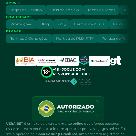
APOSTE
Jogos de Cassino
Cassino ao Vivo
Todos os Jogos
Aposta
COMUNIDADE
Promoções
Blog
FAQ
Central de Ajuda
Baixar App
REGRAS
Termos & Condições
Política de PLD-FTP
Política de Privaci
+18 · JOGUE COM
RESPONSABILIDADE
PAGAMENTO
:
VERA BET
é um site de entretenimento online que oferece aos seus
usuários uma experiência única em apostas esportivas e jogos online. Este
site é operado pela
Ana Gaming Brasil S/A
, uma empresa registrada no