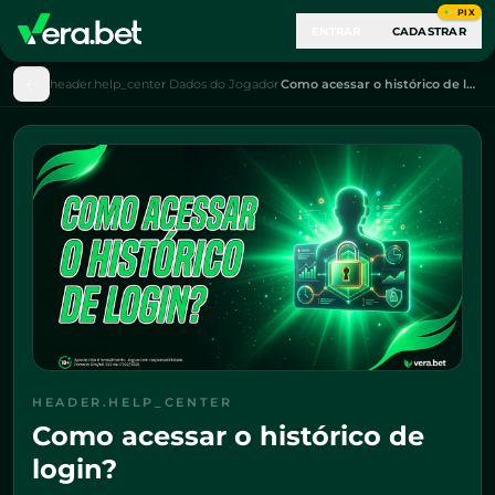
PIX
ENTRAR
CADASTRAR
header.help_center
Dados do Jogador
Como acessar o histórico de login?
HEADER.HELP_CENTER
Como acessar o histórico de
login?