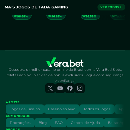
97.29%
, oferece uma boa relação entre risco e retorno.
MAIS JOGOS DE TADA GAMING
VER TODOS
RTP
RTP
RTP
Provedor
Por que jogar Shōgun na Vera Bet
96.68%
96.65%
96.58%
Tada Gam
JOGAR
JOGAR
JOGAR
JOGAR
Na
Vera Bet
, você joga com total segurança, suporte
rápido e depósitos via Pix. A plataforma é licenciada,
reúne dezenas de outros títulos da Tada Gaming e
promove o jogo responsável. Aposte com consciência!
RTP
Margem da casa
97.29%
2.71%
Descubra o melhor cassino online do Brasil com a Vera Bet! Slots,
roletas ao vivo, blackjack e bônus exclusivos. Jogue com segurança
e confiança.
APOSTE
Jogos de Cassino
Cassino ao Vivo
Todos os Jogos
Aposta
COMUNIDADE
Promoções
Blog
FAQ
Central de Ajuda
Baixar App
REGRAS