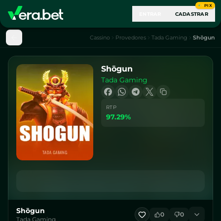
PIX
ENTRAR
CADASTRAR
Cassino
Provedores
Tada Gaming
Shōgun
Shōgun
Tada Gaming
RTP
97.29%
Shōgun
0
0
Tada Gaming