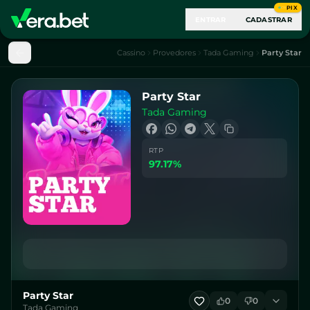
PIX
ENTRAR
CADASTRAR
Cassino
Provedores
Tada Gaming
Party Star
Party Star
Tada Gaming
RTP
97.17%
Party Star
0
0
Tada Gaming