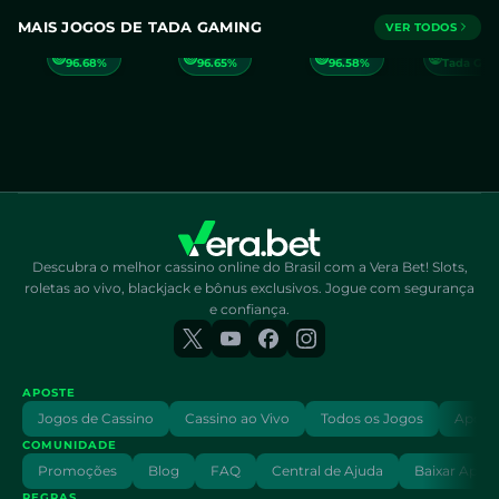
MAIS JOGOS DE TADA GAMING
VER TODOS
Por que jogar Joker Coins na Vera Bet
RTP
RTP
RTP
Provedor
Na
Vera Bet
96.68%
, você joga com total segurança, suporte
96.65%
96.58%
Tada Gam
JOGAR
JOGAR
JOGAR
JOGAR
rápido e depósitos via Pix. A plataforma é licenciada,
reúne dezenas de outros títulos da Tada Gaming e
promove o jogo responsável. Aposte com consciência!
RTP
Margem da casa
97.03%
2.97%
Descubra o melhor cassino online do Brasil com a Vera Bet! Slots,
roletas ao vivo, blackjack e bônus exclusivos. Jogue com segurança
e confiança.
APOSTE
Jogos de Cassino
Cassino ao Vivo
Todos os Jogos
Aposta
COMUNIDADE
Promoções
Blog
FAQ
Central de Ajuda
Baixar App
REGRAS