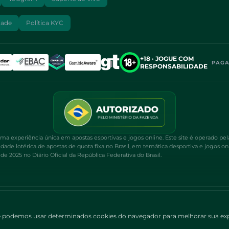
dade
Política KYC
+18 · JOGUE COM
PAG
RESPONSABILIDADE
a experiência única em apostas esportivas e jogos online. Este site é operado pe
ade lotérica de apostas de quota fixa no Brasil, em temática desportiva e jogos on
e 2025 no Diário Oficial da República Federativa do Brasil.
 usar determinados cookies do navegador para melhorar sua experiência ao usar nos
efício de Prestação Continuada (BPC).
CENTRAL DE JOGO RESPONSÁVEL
DENÚNCIAS
PRIVACIDADE
OUVIDORIA
ue podemos usar determinados cookies do navegador para melhorar sua expe
© 2026 Vera Bet. Todos os direitos reservados.