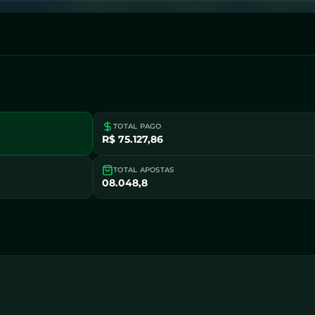
na
Vera Bet
, desenvolvido pelo provedor
Tada Gaming
. Com uma
bilidade!
TOTAL PAGO
alor da aposta e iniciar a rodada. O jogo é intuitivo e indicado t
R$ 75.127,86
TOTAL APOSTAS
08.048,8
pera com tecnologia RNG (Random Number Generator) certificad
ção entre risco e retorno.
o e depósitos via Pix. A plataforma é licenciada, reúne dezenas
Margem da casa