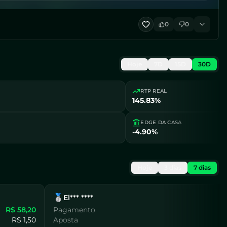
0
0
 taxa de retorno ao jogador (RTP) média de até
97%
, você
Hoje
7D
15D
30D
RTP REAL
anto para iniciantes quanto para jogadores experientes da
145.83%
EDGE DA CASA
-4.90%
a, garantindo resultados aleatórios e independentes em
Hoje
3 dias
7 dias
 de outros títulos da Tada Gaming e promove o jogo
🥈
El*** ****
R$ 58,20
Pagamento
R$ 1,50
Aposta