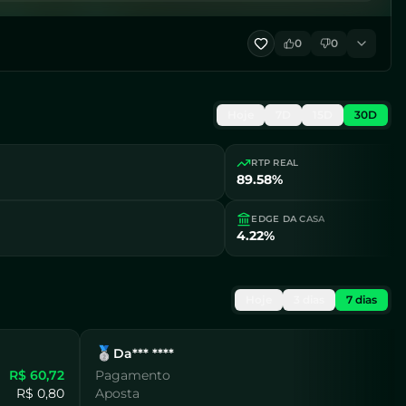
0
0
a taxa de retorno ao jogador (RTP) média de até
97%
, você
Hoje
7D
15D
30D
RTP REAL
tanto para iniciantes quanto para jogadores experientes da
89.58%
EDGE DA CASA
4.22%
a, garantindo resultados aleatórios e independentes em
Hoje
3 dias
7 dias
 de outros títulos da Tada Gaming e promove o jogo
🥈
Da*** ****
R$ 60,72
Pagamento
R$ 0,80
Aposta