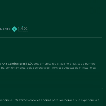
AMENTO
:
la
Ana Gaming Brasil S/A
, uma empresa registrada no Brasil, sob o número
line, conjuntamente, pela Secretaria de Prêmios e Apostas do Ministério da
so site. Utilizamos cookies apenas para melhorar a sua experiência e isso não
riência. Utilizamos cookies apenas para melhorar a sua experiência e