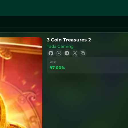
3 Coin Treasures 2
Tada Gaming
RTP
97.00%