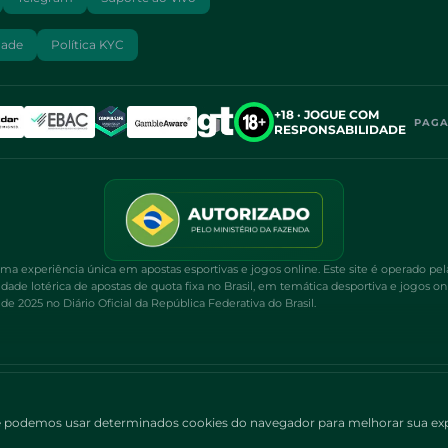
dade
Política KYC
+18 · JOGUE COM
PAG
RESPONSABILIDADE
a experiência única em apostas esportivas e jogos online. Este site é operado pe
ade lotérica de apostas de quota fixa no Brasil, em temática desportiva e jogos on
e 2025 no Diário Oficial da República Federativa do Brasil.
 usar determinados cookies do navegador para melhorar sua experiência ao usar nos
efício de Prestação Continuada (BPC).
CENTRAL DE JOGO RESPONSÁVEL
DENÚNCIAS
PRIVACIDADE
OUVIDORIA
ue podemos usar determinados cookies do navegador para melhorar sua expe
© 2026 Vera Bet. Todos os direitos reservados.