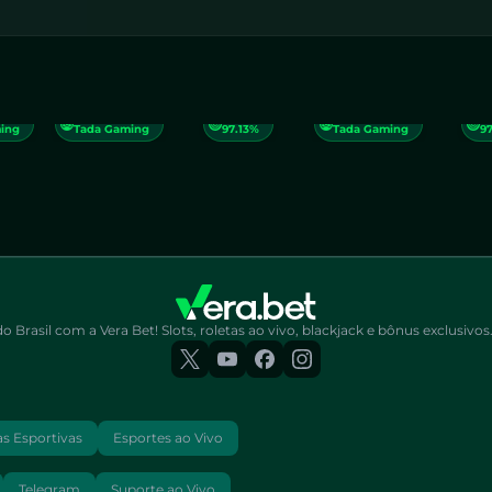
3.00%
Provedor
RTP
Provedor
R
ing
Tada Gaming
97.13%
Tada Gaming
9
JOGAR
JOGAR
JOGAR
JOG
 Brasil com a Vera Bet! Slots, roletas ao vivo, blackjack e bônus exclusiv
s Esportivas
Esportes ao Vivo
Telegram
Suporte ao Vivo