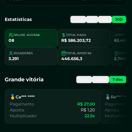
Yakuza Honor
é um jogo de cassino online disponível
Estatísticas
na
Vera Bet
, desenvolvido pelo provedor
Hoje
7D
PG Soft
15D
.
30D
Com uma taxa de retorno ao jogador (RTP) média de
até
96.75%
, você pode jogar agora mesmo e se
ONLINE AGORA
TOTAL PAGO
RTP RE
divertir. Jogue com responsabilidade!
08
R$ 586.203,72
65.46%
Como jogar Yakuza Honor na Vera Bet
JOGADORES
TOTAL APOSTAS
EDGE D
3.291
Para começar a jogar
Yakuza Honor
446.656,3
, basta ajustar o
2.74%
valor da aposta e iniciar a rodada. O jogo é intuitivo e
indicado tanto para iniciantes quanto para jogadores
experientes da PG Soft.
Grande vitória
Hoje
3 dias
7 dias
Sobre o Yakuza Honor
🥇
🥈
Ca*** ****
Re*** ****
O
Yakuza Honor
é desenvolvido pela
PG Soft
e opera
com tecnologia RNG (Random Number Generator)
Pagamento
R$ 27,00
Pagamento
Aposta
R$ 1,20
Aposta
certificada, garantindo resultados aleatórios e
Multiplicador
22.5
x
Multiplicado
independentes em cada rodada. Com RTP médio de
96.75%
, oferece uma boa relação entre risco e retorno.