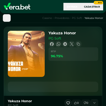
PIX
ENTRAR
CADASTRAR
Cassino
Provedores
PG Soft
Yakuza Honor
Yakuza Honor
PG Soft
RTP
96.75%
Yakuza Honor
0
0
PG Soft