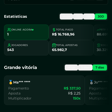
Symbols of Egypt
é um jogo de cassino online
Estatísticas
disponível na
Vera Bet
, desenvolvido pelo provedor
Hoje
7D
15D
30D
PG Soft
. Com uma taxa de retorno ao jogador (RTP)
média de até
97%
, você pode jogar agora mesmo e se
ONLINE AGORA
TOTAL PAGO
RTP RE
divertir. Jogue com responsabilidade!
1
R$ 16.768,96
88.69%
Como jogar Symbols of Egypt na Vera Bet
JOGADORES
TOTAL APOSTAS
EDGE D
543
Para começar a jogar
Symbols of Egypt
65.982,7
, basta ajustar
30.32%
o valor da aposta e iniciar a rodada. O jogo é intuitivo
e indicado tanto para iniciantes quanto para jogadores
experientes da PG Soft.
Grande vitória
Hoje
3 dias
7 dias
Sobre o Symbols of Egypt
🥇
🥈
Ma*** ****
Jo*** ****
O
Symbols of Egypt
é desenvolvido pela
PG Soft
e
opera com tecnologia RNG (Random Number
Pagamento
R$ 337,50
Pagamento
Aposta
R$ 2,25
Aposta
Generator) certificada, garantindo resultados
Multiplicador
150
x
Multiplicado
aleatórios e independentes em cada rodada. Com RTP
médio de
97%
, oferece uma boa relação entre risco e
retorno.