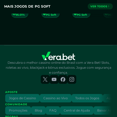
MAIS JOGOS DE PG SOFT
VER TODOS
Por que jogar Santa's Gift Rush na Vera Bet
RTP
Provedor
Provedor
RTP
Na
Vera Bet
95.01%
, você joga com total segurança, suporte
PG Soft
PG Soft
96.75
JOGAR
JOGAR
JOGAR
JOGAR
rápido e depósitos via Pix. A plataforma é licenciada,
reúne dezenas de outros títulos da PG Soft e promove
o jogo responsável. Aposte com consciência!
Descubra o melhor cassino online do Brasil com a Vera Bet! Slots,
roletas ao vivo, blackjack e bônus exclusivos. Jogue com segurança
e confiança.
APOSTE
Jogos de Cassino
Cassino ao Vivo
Todos os Jogos
Aposta
COMUNIDADE
Promoções
Blog
FAQ
Central de Ajuda
Baixar App
REGRAS