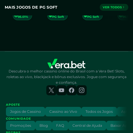
Por que jogar Rio Fantasia na Vera Bet
MAIS JOGOS DE PG SOFT
VER TODOS
Na
Vera Bet
, você joga com total segurança, suporte
RTP
Provedor
Provedor
RTP
rápido e depósitos via Pix. A plataforma é licenciada,
95.01%
PG Soft
PG Soft
96.75
JOGAR
JOGAR
JOGAR
JOGAR
reúne dezenas de outros títulos da PG Soft e promove
o jogo responsável. Aposte com consciência!
Descubra o melhor cassino online do Brasil com a Vera Bet! Slots,
roletas ao vivo, blackjack e bônus exclusivos. Jogue com segurança
e confiança.
APOSTE
Jogos de Cassino
Cassino ao Vivo
Todos os Jogos
Aposta
COMUNIDADE
Promoções
Blog
FAQ
Central de Ajuda
Baixar App
REGRAS