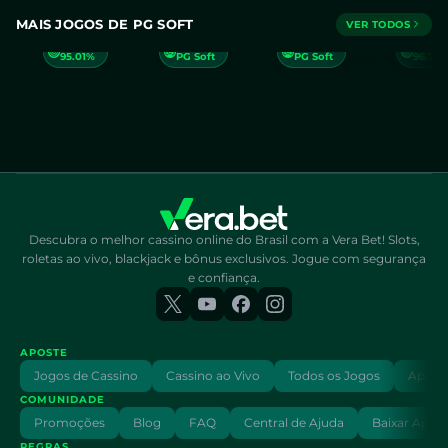
Por que jogar Phoenix Rises na Vera Bet
MAIS JOGOS DE PG SOFT
VER TODOS
Na
Vera Bet
, você joga com total segurança, suporte
RTP
Provedor
Provedor
RTP
rápido e depósitos via Pix. A plataforma é licenciada,
95.01%
PG Soft
PG Soft
96.75
JOGAR
JOGAR
JOGAR
JOGAR
reúne dezenas de outros títulos da PG Soft e promove
o jogo responsável. Aposte com consciência!
RTP
Margem da casa
96.70%
3.30%
Descubra o melhor cassino online do Brasil com a Vera Bet! Slots,
roletas ao vivo, blackjack e bônus exclusivos. Jogue com segurança
e confiança.
APOSTE
Jogos de Cassino
Cassino ao Vivo
Todos os Jogos
Aposta
COMUNIDADE
Promoções
Blog
FAQ
Central de Ajuda
Baixar App
REGRAS