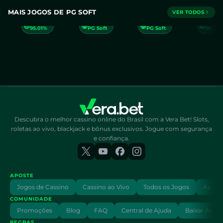
MAIS JOGOS DE PG SOFT
VER TODOS
Por que jogar Mr. Treasure's Fortune na Vera Bet
RTP
Provedor
Provedor
RTP
Na
Vera Bet
95.01%
, você joga com total segurança, suporte
PG Soft
PG Soft
96.75
JOGAR
JOGAR
JOGAR
JOGAR
rápido e depósitos via Pix. A plataforma é licenciada,
reúne dezenas de outros títulos da PG Soft e promove
o jogo responsável. Aposte com consciência!
RTP
Margem da casa
96.71%
3.29%
Descubra o melhor cassino online do Brasil com a Vera Bet! Slots,
roletas ao vivo, blackjack e bônus exclusivos. Jogue com segurança
e confiança.
APOSTE
Jogos de Cassino
Cassino ao Vivo
Todos os Jogos
Aposta
COMUNIDADE
Promoções
Blog
FAQ
Central de Ajuda
Baixar App
REGRAS