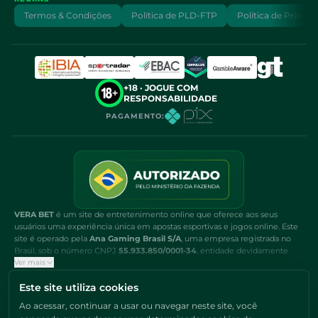
Termos & Condições
Política de PLD-FTP
Política de Privaci
+18 · JOGUE COM
RESPONSABILIDADE
PAGAMENTO
:
VERA BET
é um site de entretenimento online que oferece aos seus
usuários uma experiência única em apostas esportivas e jogos online. Este
site é operado pela
Ana Gaming Brasil S/A
, uma empresa registrada no
Brasil, sob o número CNPJ
55.933.850/0001-34
, entidade devidamente
Ver mais
autorizada a operar a modalidade lotérica de apostas de quota fixa no Brasil,
em temática desportiva e jogos online, conjuntamente, pela Secretaria de
Este site utiliza cookies
Prêmios e Apostas do Ministério da Fazenda, conforme Portaria SPA/MF
n.º 322/2025, publicada em 17 de fevereiro de 2025 no Diário Oficial da
CENTRAL DE JOGO RESPONSÁVEL
DENÚNCIAS
PRIVACIDADE
OUVIDORIA
Ao acessar, continuar a usar ou navegar neste site, você
República Federativa do Brasil.