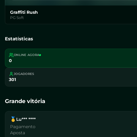
Graffiti Rush
PG Soft
Graffiti Rush
é um jogo de cassino online disponível na
Ver
Estatísticas
agora mesmo e se divertir. Jogue com responsabilidade!
Como jogar Graffiti Rush na Vera Bet
ONLINE AGORA
Para começar a jogar
Graffiti Rush
, basta ajustar o valor d
0
Sobre o Graffiti Rush
JOGADORES
301
O
Graffiti Rush
é desenvolvido pela
PG Soft
e opera com te
Com RTP médio de
97%
, oferece uma boa relação entre ris
Por que jogar Graffiti Rush na Vera Bet
Grande vitória
Na
Vera Bet
, você joga com total segurança, suporte rápido
Aposte com consciência!
🥇
Lu*** ****
Pagamento
Aposta