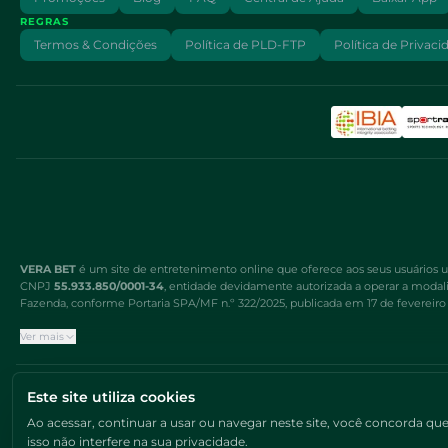
REGRAS
Termos & Condições
Política de PLD-FTP
Política de Privaci
VERA BET
é um site de entretenimento online que oferece aos seus usuários um
CNPJ
55.933.850/0001-34
, entidade devidamente autorizada a operar a modalid
Fazenda, conforme Portaria SPA/MF n.º 322/2025, publicada em 17 de fevereiro d
Ver mais
Ao acessar, continuar a usar ou navegar neste site, você concorda que podemos
interfere na sua privacidade.
O uso desta plataforma é proibido para
beneficiários de Bolsa Família e Ben
Este site utiliza cookies
Ao acessar, continuar a usar ou navegar neste site, você concorda q
isso não interfere na sua privacidade.