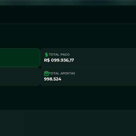
a Bet
, desenvolvido pelo provedor
PG Soft
. Com uma taxa de re
TOTAL PAGO
a aposta e iniciar a rodada. O jogo é intuitivo e indicado tanto p
R$ 099.936,17
TOTAL APOSTAS
cnologia RNG (Random Number Generator) certificada, garantind
998.524
co e retorno.
 e depósitos via Pix. A plataforma é licenciada, reúne dezenas d