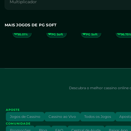
Multiplicador
MAIS JOGOS DE PG SOFT
RTP
Provedor
Provedor
RTP
95.01%
PG Soft
PG Soft
96.75
JOGAR
JOGAR
JOGAR
JOGAR
Descubra o melhor cassino online do
APOSTE
Jogos de Cassino
Cassino ao Vivo
Todos os Jogos
Aposta
COMUNIDADE
Promoções
Blog
FAQ
Central de Ajuda
Baixar App