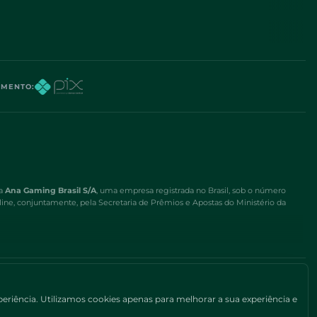
AMENTO
:
la
Ana Gaming Brasil S/A
, uma empresa registrada no Brasil, sob o número
line, conjuntamente, pela Secretaria de Prêmios e Apostas do Ministério da
so site. Utilizamos cookies apenas para melhorar a sua experiência e isso não
riência. Utilizamos cookies apenas para melhorar a sua experiência e