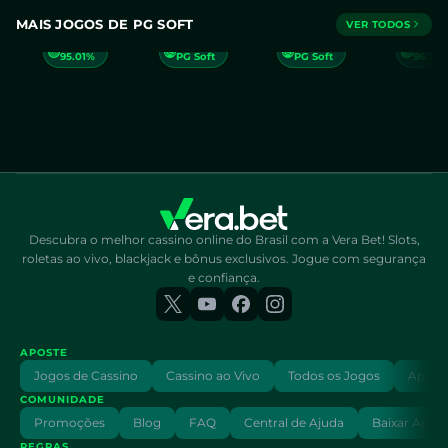
Por que jogar Fortune Horse na Vera Bet
MAIS JOGOS DE PG SOFT
VER TODOS
Na
Vera Bet
, você joga com total segurança, suporte
RTP
Provedor
Provedor
RTP
rápido e depósitos via Pix. A plataforma é licenciada,
95.01%
PG Soft
PG Soft
96.75
JOGAR
JOGAR
JOGAR
JOGAR
reúne dezenas de outros títulos da PG Soft e promove
o jogo responsável. Aposte com consciência!
RTP
Margem da casa
96.76%
3.24%
Descubra o melhor cassino online do Brasil com a Vera Bet! Slots,
roletas ao vivo, blackjack e bônus exclusivos. Jogue com segurança
e confiança.
APOSTE
Jogos de Cassino
Cassino ao Vivo
Todos os Jogos
Aposta
COMUNIDADE
Promoções
Blog
FAQ
Central de Ajuda
Baixar App
REGRAS