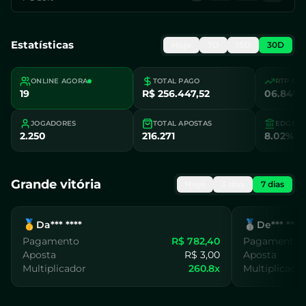
Fortune Horse
é um jogo de cassino online disponível
Estatísticas
na
Vera Bet
, desenvolvido pelo provedor
Hoje
7D
PG Soft
15D
.
30D
Com uma taxa de retorno ao jogador (RTP) média de
até
96.76%
, você pode jogar agora mesmo e se
ONLINE AGORA
TOTAL PAGO
RTP RE
divertir. Jogue com responsabilidade!
19
R$ 256.447,52
06.84%
Como jogar Fortune Horse na Vera Bet
JOGADORES
TOTAL APOSTAS
EDGE D
2.250
Para começar a jogar
Fortune Horse
216.271
, basta ajustar o
8.02%
valor da aposta e iniciar a rodada. O jogo é intuitivo e
indicado tanto para iniciantes quanto para jogadores
experientes da PG Soft.
Grande vitória
Hoje
3 dias
7 dias
Sobre o Fortune Horse
🥇
🥈
Da*** ****
De*** ****
O
Fortune Horse
é desenvolvido pela
PG Soft
e opera
com tecnologia RNG (Random Number Generator)
Pagamento
R$ 782,40
Pagamento
Aposta
R$ 3,00
Aposta
certificada, garantindo resultados aleatórios e
Multiplicador
260.8
x
Multiplicado
independentes em cada rodada. Com RTP médio de
96.76%
, oferece uma boa relação entre risco e retorno.