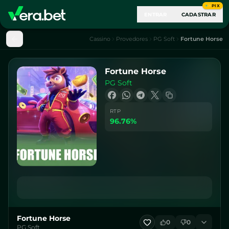
PIX
ENTRAR
CADASTRAR
Cassino
Provedores
PG Soft
Fortune Horse
Fortune Horse
PG Soft
RTP
96.76%
Fortune Horse
0
0
PG Soft