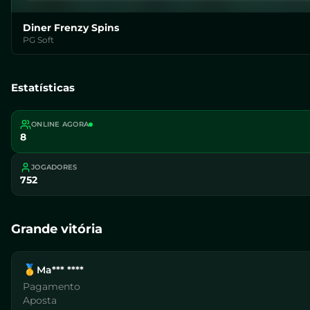
Diner Frenzy Spins
PG Soft
Diner Frenzy Spins
é um jogo de cassino online disponíve
Estatísticas
pode jogar agora mesmo e se divertir. Jogue com responsa
Como jogar Diner Frenzy Spins na Vera Bet
ONLINE AGORA
Para começar a jogar
Diner Frenzy Spins
, basta ajustar o 
8
PG Soft.
JOGADORES
Sobre o Diner Frenzy Spins
752
O
Diner Frenzy Spins
é desenvolvido pela
PG Soft
e opera 
rodada. Com RTP médio de
96.8%
, oferece uma boa relação
Grande vitória
Por que jogar Diner Frenzy Spins na Vera Bet
Na
Vera Bet
, você joga com total segurança, suporte rápido
🥇
Ma*** ****
Aposte com consciência!
Pagamento
Aposta
RTP