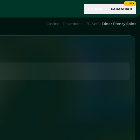
PIX
ENTRAR
CADASTRAR
Cassino
Provedores
PG Soft
Diner Frenzy Spins