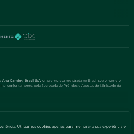
AMENTO
:
la
Ana Gaming Brasil S/A
, uma empresa registrada no Brasil, sob o número
line, conjuntamente, pela Secretaria de Prêmios e Apostas do Ministério da
so site. Utilizamos cookies apenas para melhorar a sua experiência e isso não
riência. Utilizamos cookies apenas para melhorar a sua experiência e