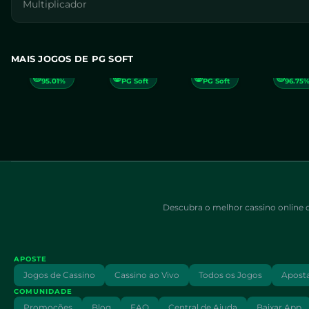
Multiplicador
96.8%
MAIS JOGOS DE PG SOFT
RTP
Provedor
Provedor
RTP
95.01%
PG Soft
PG Soft
96.75
JOGAR
JOGAR
JOGAR
JOGAR
Descubra o melhor cassino online do
APOSTE
Jogos de Cassino
Cassino ao Vivo
Todos os Jogos
Aposta
COMUNIDADE
Promoções
Blog
FAQ
Central de Ajuda
Baixar App