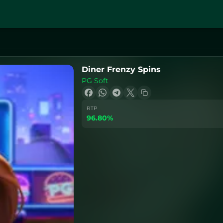
Diner Frenzy Spins
PG Soft
RTP
96.80%