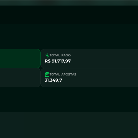
l na
Vera Bet
, desenvolvido pelo provedor
PG Soft
. Com uma tax
bilidade!
TOTAL PAGO
valor da aposta e iniciar a rodada. O jogo é intuitivo e indicado 
R$ 91.717,97
TOTAL APOSTAS
31.349,7
com tecnologia RNG (Random Number Generator) certificada, ga
 entre risco e retorno.
 e depósitos via Pix. A plataforma é licenciada, reúne dezenas d
Margem da casa