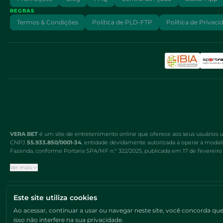
REGRAS
Termos & Condições
Política de PLD-FTP
Política de Privaci
VERA BET
é um site de entretenimento online que oferece aos seus usuários um
CNPJ
55.933.850/0001-34
, entidade devidamente autorizada a operar a modalid
Fazenda, conforme Portaria SPA/MF n.º 322/2025, publicada em 17 de fevereiro d
Ver mais
Ao acessar, continuar a usar ou navegar neste site, você concorda que podemos
interfere na sua privacidade.
O uso desta plataforma é proibido para
beneficiários de Bolsa Família e Ben
Este site utiliza cookies
Ao acessar, continuar a usar ou navegar neste site, você concorda q
isso não interfere na sua privacidade.