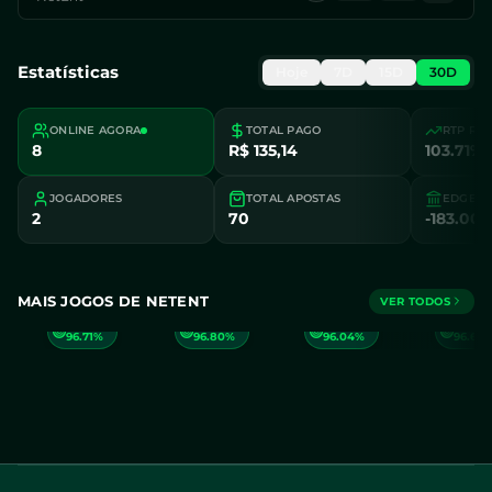
Wild Worlds
é um jogo de cassino online disponível
Estatísticas
na
Vera Bet
, desenvolvido pelo provedor
Hoje
7D
NetEnt
15D
. Com
30D
uma taxa de retorno ao jogador (RTP) média de até
96.47%
, você pode jogar agora mesmo e se divertir.
ONLINE AGORA
TOTAL PAGO
RTP RE
Jogue com responsabilidade!
8
R$ 135,14
103.71%
Como jogar Wild Worlds na Vera Bet
JOGADORES
TOTAL APOSTAS
EDGE D
2
Para começar a jogar
Wild Worlds
70
, basta ajustar o
-183.00
valor da aposta e iniciar a rodada. O jogo é intuitivo e
indicado tanto para iniciantes quanto para jogadores
experientes da NetEnt.
MAIS JOGOS DE NETENT
VER TODOS
RTP
RTP
RTP
RTP
Sobre o Wild Worlds
96.71%
96.80%
96.04%
96.63
JOGAR
JOGAR
JOGAR
JOGAR
O
Wild Worlds
é desenvolvido pela
NetEnt
e opera
com tecnologia RNG (Random Number Generator)
certificada, garantindo resultados aleatórios e
independentes em cada rodada. Com RTP médio de
96.47%
, oferece uma boa relação entre risco e retorno.