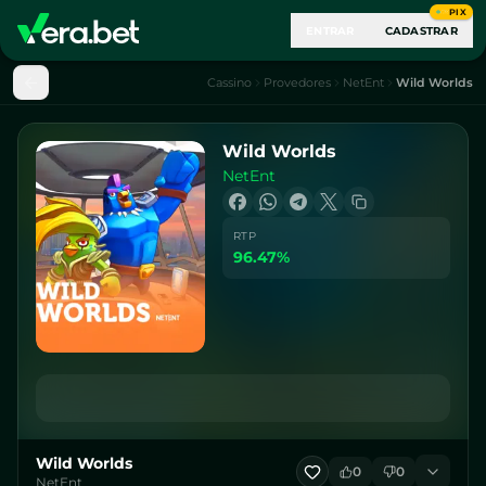
PIX
ENTRAR
CADASTRAR
Cassino
Provedores
NetEnt
Wild Worlds
Wild Worlds
NetEnt
RTP
96.47%
Wild Worlds
0
0
NetEnt