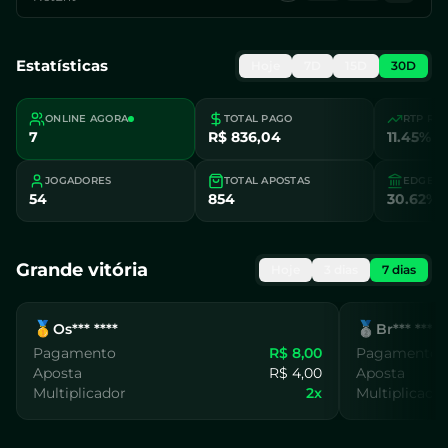
Turn Your Fortune
é um jogo de cassino online
Estatísticas
disponível na
Vera Bet
, desenvolvido pelo provedor
Hoje
7D
15D
30D
NetEnt
. Com uma taxa de retorno ao jogador (RTP)
média de até
96.24%
, você pode jogar agora mesmo e
ONLINE AGORA
TOTAL PAGO
RTP RE
se divertir. Jogue com responsabilidade!
7
R$ 836,04
11.45%
Como jogar Turn Your Fortune na Vera Bet
JOGADORES
TOTAL APOSTAS
EDGE D
54
Para começar a jogar
Turn Your Fortune
854
, basta
30.62%
ajustar o valor da aposta e iniciar a rodada. O jogo é
intuitivo e indicado tanto para iniciantes quanto para
jogadores experientes da NetEnt.
Grande vitória
Hoje
3 dias
7 dias
Sobre o Turn Your Fortune
🥇
🥈
Os*** ****
Br*** ****
O
Turn Your Fortune
é desenvolvido pela
NetEnt
e
opera com tecnologia RNG (Random Number
Pagamento
R$ 8,00
Pagamento
Aposta
R$ 4,00
Aposta
Generator) certificada, garantindo resultados
Multiplicador
2
x
Multiplicado
aleatórios e independentes em cada rodada. Com RTP
médio de
96.24%
, oferece uma boa relação entre risco
e retorno.