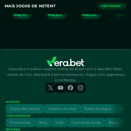
MAIS JOGOS DE NETENT
VER TODOS
Por que jogar The Wolf's Bane na Vera Bet
RTP
RTP
RTP
RTP
96.71%
96.80%
96.04%
96.63
Na
Vera Bet
, você joga com total segurança, suporte
JOGAR
JOGAR
JOGAR
JOGAR
rápido e depósitos via Pix. A plataforma é licenciada,
reúne dezenas de outros títulos da NetEnt e promove
o jogo responsável. Aposte com consciência!
RTP
Margem da casa
96.74%
3.26%
Descubra o melhor cassino online do Brasil com a Vera Bet! Slots,
roletas ao vivo, blackjack e bônus exclusivos. Jogue com segurança
e confiança.
APOSTE
Jogos de Cassino
Cassino ao Vivo
Todos os Jogos
Aposta
COMUNIDADE
Promoções
Blog
FAQ
Central de Ajuda
Baixar App
REGRAS