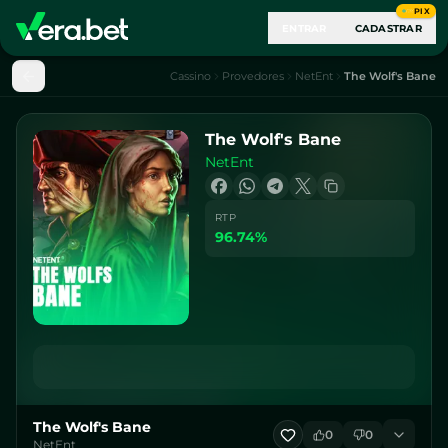
PIX
ENTRAR
CADASTRAR
Cassino
Provedores
NetEnt
The Wolf's Bane
The Wolf's Bane
NetEnt
RTP
96.74%
The Wolf's Bane
0
0
NetEnt