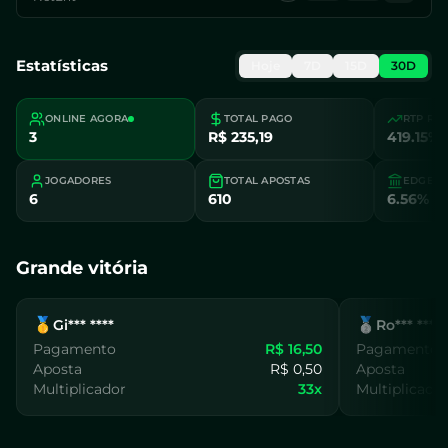
The Wolf's Bane
é um jogo de cassino online
Estatísticas
disponível na
Vera Bet
, desenvolvido pelo provedor
Hoje
7D
15D
30D
NetEnt
. Com uma taxa de retorno ao jogador (RTP)
média de até
96.74%
, você pode jogar agora mesmo e
ONLINE AGORA
TOTAL PAGO
RTP RE
se divertir. Jogue com responsabilidade!
3
R$ 235,19
419.15%
Como jogar The Wolf's Bane na Vera Bet
JOGADORES
TOTAL APOSTAS
EDGE D
6
Para começar a jogar
The Wolf's Bane
610
, basta ajustar o
6.56%
valor da aposta e iniciar a rodada. O jogo é intuitivo e
indicado tanto para iniciantes quanto para jogadores
experientes da NetEnt.
Grande vitória
Sobre o The Wolf's Bane
🥇
🥈
Gi*** ****
Ro*** ****
O
The Wolf's Bane
é desenvolvido pela
NetEnt
e
Pagamento
R$ 16,50
Pagamento
opera com tecnologia RNG (Random Number
Aposta
R$ 0,50
Aposta
Generator) certificada, garantindo resultados
Multiplicador
33
x
Multiplicado
aleatórios e independentes em cada rodada. Com RTP
médio de
96.74%
, oferece uma boa relação entre risco
e retorno.