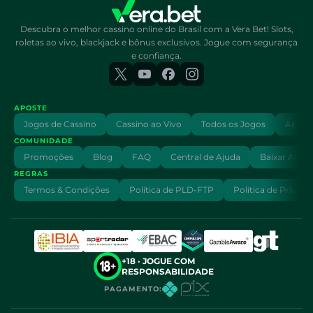
Por que jogar Temple of Nudges na Vera Bet
Descubra o melhor cassino online do Brasil com a Vera Bet! Slots,
Na
Vera Bet
, você joga com total segurança, suporte
roletas ao vivo, blackjack e bônus exclusivos. Jogue com segurança
rápido e depósitos via Pix. A plataforma é licenciada,
e confiança.
reúne dezenas de outros títulos da NetEnt e promove
o jogo responsável. Aposte com consciência!
APOSTE
RTP
Margem da casa
Jogos de Cassino
Cassino ao Vivo
Todos os Jogos
Aposta
96.03%
3.97%
COMUNIDADE
Promoções
Blog
FAQ
Central de Ajuda
Baixar App
REGRAS
Termos & Condições
Política de PLD-FTP
Política de Privaci
+18 · JOGUE COM
RESPONSABILIDADE
PAGAMENTO
: