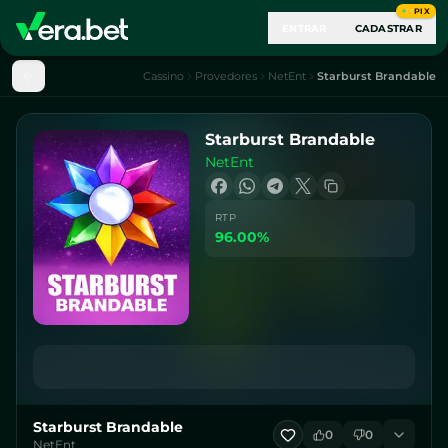
PIX
ENTRAR
CADASTRAR
Cassino
Provedores
NetEnt
Starburst Brandable
Starburst Brandable
NetEnt
RTP
96.00%
Starburst Brandable
0
0
NetEnt