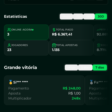
Starburst Brandable
é um jogo de cassino online
Estatísticas
disponível na
Vera Bet
, desenvolvido pelo provedor
Hoje
7D
15D
30D
NetEnt
. Com uma taxa de retorno ao jogador (RTP)
média de até
96%
, você pode jogar agora mesmo e se
ONLINE AGORA
TOTAL PAGO
RTP RE
divertir. Jogue com responsabilidade!
3
R$ 6.367,41
92.88%
Como jogar Starburst Brandable na Vera Bet
JOGADORES
TOTAL APOSTAS
EDGE D
23
Para começar a jogar
Starburst Brandable
1.135
, basta
8.71%
ajustar o valor da aposta e iniciar a rodada. O jogo é
intuitivo e indicado tanto para iniciantes quanto para
jogadores experientes da NetEnt.
Grande vitória
Hoje
3 dias
7 dias
Sobre o Starburst Brandable
🥇
🥈
Si*** ****
Fa*** ****
O
Starburst Brandable
é desenvolvido pela
NetEnt
e
opera com tecnologia RNG (Random Number
Pagamento
R$ 248,00
Pagamento
Aposta
R$ 1,00
Aposta
Generator) certificada, garantindo resultados
Multiplicador
248
x
Multiplicado
aleatórios e independentes em cada rodada. Com RTP
médio de
96%
, oferece uma boa relação entre risco e
retorno.