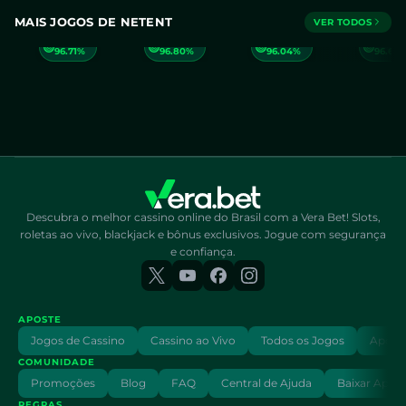
MAIS JOGOS DE NETENT
VER TODOS
Por que jogar Starburst Brandable na Vera Bet
RTP
RTP
RTP
RTP
Na
Vera Bet
96.71%
, você joga com total segurança, suporte
96.80%
96.04%
96.63
JOGAR
JOGAR
JOGAR
JOGAR
rápido e depósitos via Pix. A plataforma é licenciada,
reúne dezenas de outros títulos da NetEnt e promove
o jogo responsável. Aposte com consciência!
RTP
Margem da casa
96%
4.00%
Descubra o melhor cassino online do Brasil com a Vera Bet! Slots,
roletas ao vivo, blackjack e bônus exclusivos. Jogue com segurança
e confiança.
APOSTE
Jogos de Cassino
Cassino ao Vivo
Todos os Jogos
Aposta
COMUNIDADE
Promoções
Blog
FAQ
Central de Ajuda
Baixar App
REGRAS